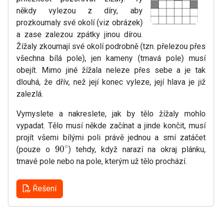
někdy vylezou z díry, aby
prozkoumaly své okolí (viz obrázek)
a zase zalezou zpátky jinou dírou.
Žížaly zkoumají své okolí podrobně (tzn. přelezou přes
všechna bílá pole), jen kameny (tmavá pole) musí
obejít. Mimo jiné žížala neleze přes sebe a je tak
dlouhá, že dřív, než její konec vyleze, její hlava je již
zalezlá.
Vymyslete a nakreslete, jak by tělo žížaly mohlo
vypadat. Tělo musí někde začínat a jinde končit, musí
projít všemi bílými poli právě jednou a smí zatáčet
(pouze o
) tehdy, když narazí na okraj plánku,
90
∘
tmavé pole nebo na pole, kterým už tělo prochází.
Řešení