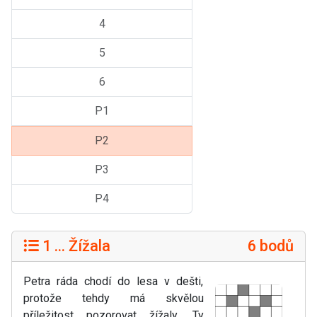
4
5
6
P1
P2
P3
P4
1 ... Žížala
6 bodů
Petra ráda chodí do lesa v dešti,
protože tehdy má skvělou
příležitost pozorovat žížaly. Ty