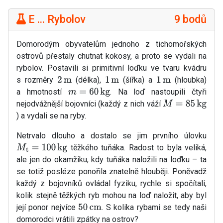
E ... Rybolov
9 bodů
Domorodým obyvatelům jednoho z tichomořských
ostrovů přestaly chutnat kokosy, a proto se vydali na
rybolov. Postavili si primitivní loďku ve tvaru kvádru
s rozměry
(délka),
(šířka) a
(hloubka)
2
m
1
m
1
m
a hmotností
. Na loď nastoupili čtyři
m
=
60
kg
nejodvážnější bojovníci (každý z nich váží
M
=
85
kg
) a vydali se na ryby.
Netrvalo dlouho a dostalo se jim prvního úlovku
těžkého tuňáka. Radost to byla veliká,
M
t
=
100
kg
ale jen do okamžiku, kdy tuňáka naložili na loďku – ta
se totiž posléze ponořila znatelně hlouběji. Poněvadž
každý z bojovníků ovládal fyziku, rychle si spočítali,
kolik stejně těžkých ryb mohou na loď naložit, aby byl
její ponor nejvíce
. S kolika rybami se tedy naši
50
cm
domorodci vrátili zpátky na ostrov?