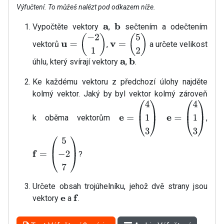
Výfučtení. To můžeš nalézt pod odkazem níže.
Vypočtěte vektory
,
sečtením a odečtením
a
b
vektorů
,
a určete velikost
u
=
(
−
2
1
)
v
=
(
5
2
)
úhlu, který svírají vektory
,
.
a
b
Ke každému vektoru z předchozí úlohy najděte
kolmý vektor. Jaký by byl vektor kolmý zároveň
k oběma vektorům
,
e
=
(
4
1
3
)
e
=
(
4
1
3
)
?
f
=
(
5
−
2
7
)
Určete obsah trojúhelníku, jehož dvě strany jsou
vektory
a
.
e
f