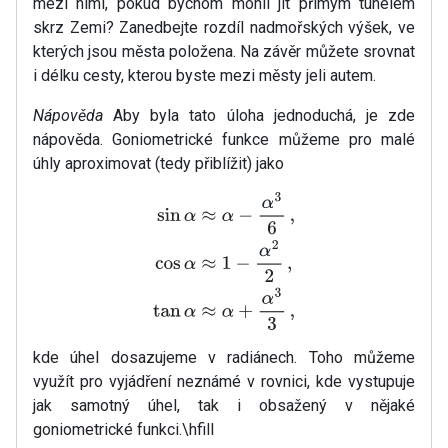
mezi nimi, pokud bychom mohli jít přímým tunelem
skrz Zemi? Zanedbejte rozdíl nadmořských výšek, ve
kterých jsou města položena. Na závěr můžete srovnat
i délku cesty, kterou byste mezi městy jeli autem.
Nápověda
Aby byla tato úloha jednoduchá, je zde
nápověda. Goniometrické funkce můžeme pro malé
úhly aproximovat (tedy přiblížit) jako
sin
α
≈
α
−
α
3
6
,
cos
α
≈
1
−
α
2
2
,
tan
α
≈
α
+
α
3
3
,
kde úhel dosazujeme v radiánech. Toho můžeme
využít pro vyjádření neznámé v rovnici, kde vystupuje
jak samotný úhel, tak i obsažený v nějaké
goniometrické funkci.\hfill