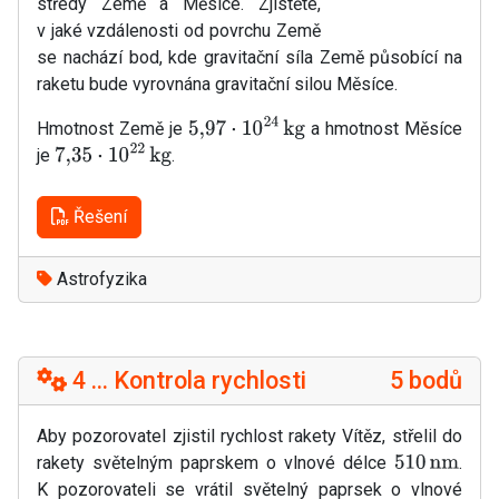
středy Země a Měsíce. Zjistěte,
v jaké vzdálenosti od povrchu Země
se nachází bod, kde gravitační síla Země působící na
raketu bude vyrovnána gravitační silou Měsíce.
Hmotnost Země je
a hmotnost Měsíce
5
,
97
⋅
10
24
kg
je
.
7
,
35
⋅
10
22
kg
Řešení
Astrofyzika
4 ... Kontrola rychlosti
5 bodů
Aby pozorovatel zjistil rychlost rakety Vítěz, střelil do
rakety světelným paprskem o vlnové délce
.
510
nm
K pozorovateli se vrátil světelný paprsek o vlnové