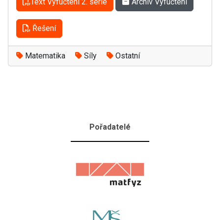
Text Výfučtení 2. série
Archiv Výfučtení
Řešení
Matematika
Síly
Ostatní
Pořadatelé