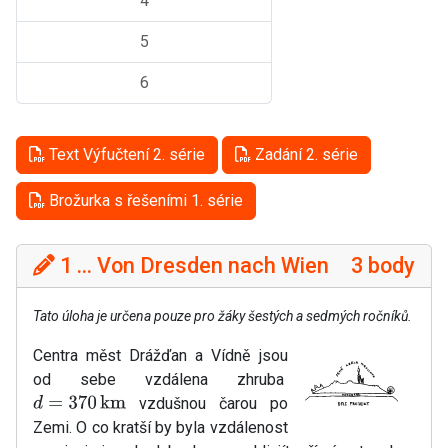
4
5
6
Text Výfučtení 2. série
Zadání 2. série
Brožurka s řešeními 1. série
1 ... Von Dresden nach Wien
3 body
Tato úloha je určena pouze pro žáky šestých a sedmých ročníků.
Centra měst Drážďan a Vídně jsou
od sebe vzdálena zhruba
vzdušnou čarou po
d
=
370
km
Zemi. O co kratší by byla vzdálenost