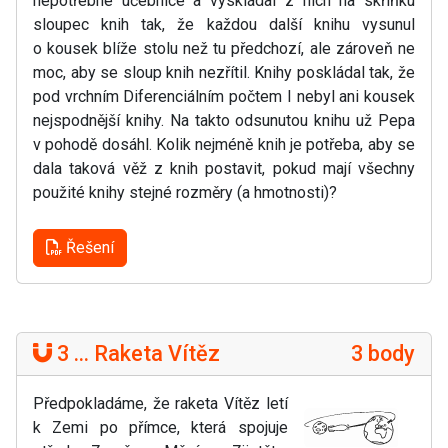
nepotřebné učebnice a vyskládal z nich na skříňku
sloupec knih tak, že každou další knihu vysunul
o kousek blíže stolu než tu předchozí, ale zároveň ne
moc, aby se sloup knih nezřítil. Knihy poskládal tak, že
pod vrchním Diferenciálním počtem I nebyl ani kousek
nejspodnější knihy. Na takto odsunutou knihu už Pepa
v pohodě dosáhl. Kolik nejméně knih je potřeba, aby se
dala taková věž z knih postavit, pokud mají všechny
použité knihy stejné rozměry (a hmotnosti)?
Řešení
3 ... Raketa Vítěz
3 body
Předpokladáme, že raketa Vítěz letí
k Zemi po přímce, která spojuje