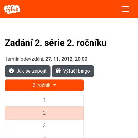
Zadání 2. série 2. ročníku
Termín odevzdání:
27. 11. 2012, 20:00
Jak se zapojit
Výfučí bingo
2. ročník
1
2
3