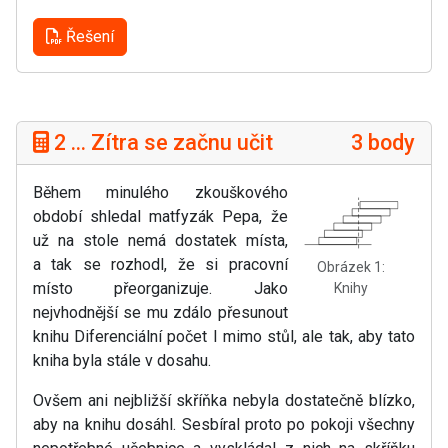
Řešení
2 ... Zítra se začnu učit
3 body
Během minulého zkouškového
období shledal matfyzák Pepa, že
už na stole nemá dostatek místa,
a tak se rozhodl, že si pracovní
Obrázek 1:
místo přeorganizuje. Jako
Knihy
nejvhodnější se mu zdálo přesunout
knihu Diferenciální počet I mimo stůl, ale tak, aby tato
kniha byla stále v dosahu.
Ovšem ani nejbližší skříňka nebyla dostatečně blízko,
aby na knihu dosáhl. Sesbíral proto po pokoji všechny