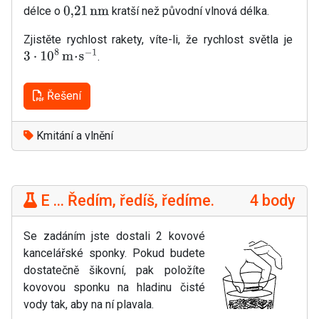
délce o
kratší než původní vlnová délka.
0
,
21
nm
Zjistěte rychlost rakety, víte-li, že rychlost světla je
.
3
⋅
10
8
m
⋅
s
−
1
Řešení
Kmitání a vlnění
E ... Ředím, ředíš, ředíme.
4 body
Se zadáním jste dostali 2 kovové
kancelářské sponky. Pokud budete
dostatečně šikovní, pak položíte
kovovou sponku na hladinu čisté
vody tak, aby na ní plavala.