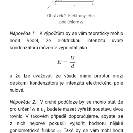
Obrázek 2: Elektrony letící
pod úhlem
α
Nápověda 1:
K výpočtům by se vám teoreticky mohlo
hodit vědět, že elektrickou intenzitu uvnitř
kondenzátoru můžeme vypočítat jako
E
=
U
d
a že lze uvažovat, že všude mimo prostor mezi
deskami kondenzátoru je intenzita elektrického pole
nulová.
Nápověda 2:
V druhé podúloze by se mohlo stát, že
pro určení
a
budete muset vyřešit soustavu dvou
α
v
2
rovnic. V takovém případě doporučujeme, abyste se
z nich nejprve pokusili vyjádřit hodnotu nějaké
goniometrické funkce
. Také by se vám mohl hodit
α