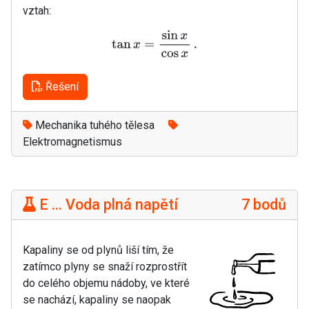
vztah:
tan
x
=
sin
x
cos
x
.
Řešení
Mechanika tuhého tělesa
Elektromagnetismus
E ... Voda plná napětí
7 bodů
Kapaliny se od plynů liší tím, že
zatímco plyny se snaží rozprostřít
do celého objemu nádoby, ve které
se nachází, kapaliny se naopak