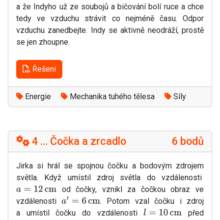
a že Indyho už ze soubojů a bičování bolí ruce a chce
tedy ve vzduchu strávit co nejméně času. Odpor
vzduchu zanedbejte. Indy se aktivně neodráží, prostě
se jen zhoupne.
Řešení
Energie
Mechanika tuhého tělesa
Síly
4 ... Čočka a zrcadlo
6 bodů
Jirka si hrál se spojnou čočku a bodovým zdrojem
světla. Když umístil zdroj světla do vzdálenosti
od čočky, vznikl za čočkou obraz ve
a
=
12
cm
vzdálenosti
. Potom vzal čočku i zdroj
a
′
=
6
cm
a umístil čočku do vzdálenosti
před
l
=
10
cm