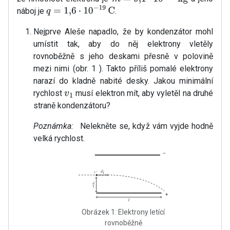
m
=
9
,
1
⋅
10
−
31
kg
náboj je
.
q
=
1
,
6
⋅
10
−
19
C
Nejprve Aleše napadlo, že by kondenzátor mohl
umístit tak, aby do něj elektrony vletěly
rovnoběžně s jeho deskami přesně v polovině
mezi nimi (obr. 1 ). Takto příliš pomalé elektrony
narazí do kladně nabité desky. Jakou minimální
rychlost
musí elektron mít, aby vyletěl na druhé
v
1
straně kondenzátoru?
Poznámka:
Nelekněte se, když vám vyjde hodně
velká rychlost.
Obrázek 1: Elektrony letící
rovnoběžně