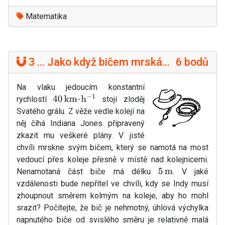
Matematika
3 ... Jako když bičem mrská...
6 bodů
Na vlaku jedoucím konstantní
rychlostí
stojí zloděj
40
km
⋅
h
−
1
Svatého grálu. Z věže vedle kolejí na
něj číhá Indiana Jones připravený
zkazit mu veškeré plány. V jisté
chvíli mrskne svým bičem, který se namotá na most
vedoucí přes koleje přesně v místě nad kolejnicemi.
Nenamotaná část biče má délku
. V jaké
5
m
vzdálenosti bude nepřítel ve chvíli, kdy se Indy musí
zhoupnout směrem kolmým na koleje, aby ho mohl
srazit? Počítejte, že bič je nehmotný, úhlová výchylka
napnutého biče od svislého směru je relativně malá