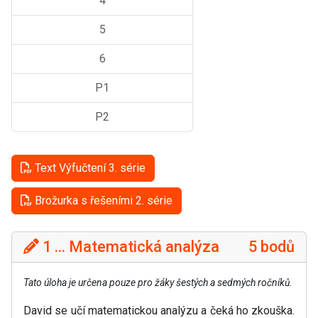
4
5
6
P1
P2
Text Výfučtení 3. série
Brožurka s řešeními 2. série
1 ... Matematická analýza
5 bodů
Tato úloha je určena pouze pro žáky šestých a sedmých ročníků.
David se učí matematickou analýzu a čeká ho zkouška.