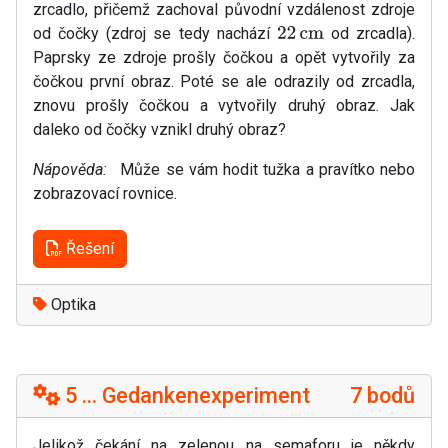
zrcadlo, přičemž zachoval původní vzdálenost zdroje
od čočky (zdroj se tedy nachází
od zrcadla).
22
cm
Paprsky ze zdroje prošly čočkou a opět vytvořily za
čočkou první obraz. Poté se ale odrazily od zrcadla,
znovu prošly čočkou a vytvořily druhý obraz. Jak
daleko od čočky vznikl druhý obraz?
Nápověda:
Může se vám hodit tužka a pravítko nebo
zobrazovací rovnice.
Řešení
Optika
5 ... Gedankenexperiment
7 bodů
Jelikož čekání na zelenou na semaforu je někdy