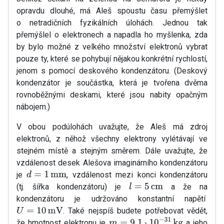
opravdu dlouhé, má Aleš spoustu času přemýšlet
o netradičních fyzikálních úlohách. Jednou tak
přemýšlel o elektronech a napadla ho myšlenka, zda
by bylo možné z velkého množství elektronů vybrat
pouze ty, které se pohybují nějakou konkrétní rychlostí,
jenom s pomocí deskového kondenzátoru. (Deskový
kondenzátor je součástka, která je tvořena dvěma
rovnoběžnými deskami, které jsou nabity opačným
nábojem.)
V obou podúlohách uvažujte, že Aleš má zdroj
elektronů, z něhož všechny elektrony vylétávají ve
stejném místě a stejným směrem. Dále uvažujte, že
vzdálenost desek Alešova imaginárního kondenzátoru
je
, vzdálenost mezi konci kondenzátoru
d
=
1
mm
(tj. šířka kondenzátoru) je
a že na
l
=
5
cm
kondenzátoru je udržováno konstantní napětí
. Také nejspíš budete potřebovat vědět,
U
=
10
mV
že hmotnost elektronu je
a jeho