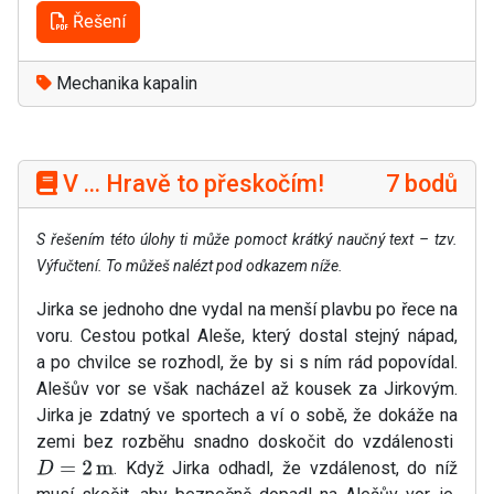
Řešení
Mechanika kapalin
V ... Hravě to přeskočím!
7 bodů
S řešením této úlohy ti může pomoct krátký naučný text – tzv.
Výfučtení. To můžeš nalézt pod odkazem níže.
Jirka se jednoho dne vydal na menší plavbu po řece na
voru. Cestou potkal Aleše, který dostal stejný nápad,
a po chvilce se rozhodl, že by si s ním rád popovídal.
Alešův vor se však nacházel až kousek za Jirkovým.
Jirka je zdatný ve sportech a ví o sobě, že dokáže na
zemi bez rozběhu snadno doskočit do vzdálenosti
. Když Jirka odhadl, že vzdálenost, do níž
D
=
2
m