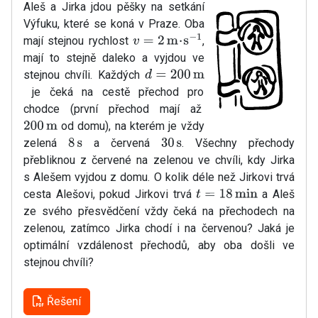
Aleš a Jirka jdou pěšky na setkání
Výfuku, které se koná v Praze. Oba
mají stejnou rychlost
,
v
=
2
m
⋅
s
−
1
mají to stejně daleko a vyjdou ve
stejnou chvíli. Každých
d
=
200
m
je čeká na cestě přechod pro
chodce (první přechod mají až
od domu), na kterém je vždy
200
m
zelená
a červená
. Všechny přechody
8
s
30
s
přebliknou z červené na zelenou ve chvíli, kdy Jirka
s Alešem vyjdou z domu. O kolik déle než Jirkovi trvá
cesta Alešovi, pokud Jirkovi trvá
a Aleš
t
=
18
min
ze svého přesvědčení vždy čeká na přechodech na
zelenou, zatímco Jirka chodí i na červenou? Jaká je
optimální vzdálenost přechodů, aby oba došli ve
stejnou chvíli?
Řešení