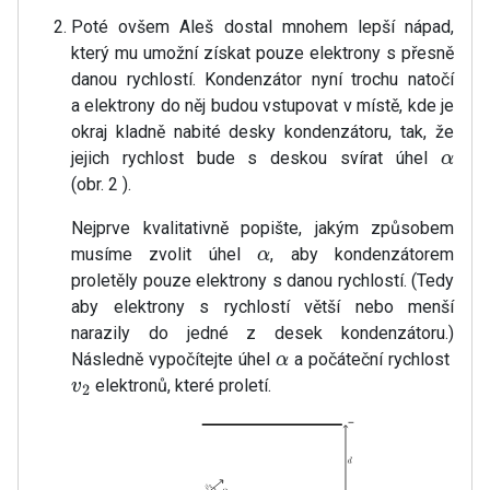
Poté ovšem Aleš dostal mnohem lepší nápad,
který mu umožní získat pouze elektrony s přesně
danou rychlostí. Kondenzátor nyní trochu natočí
a elektrony do něj budou vstupovat v místě, kde je
okraj kladně nabité desky kondenzátoru, tak, že
jejich rychlost bude s deskou svírat úhel
α
(obr. 2 ).
Nejprve kvalitativně popište, jakým způsobem
musíme zvolit úhel
, aby kondenzátorem
α
proletěly pouze elektrony s danou rychlostí. (Tedy
aby elektrony s rychlostí větší nebo menší
narazily do jedné z desek kondenzátoru.)
Následně vypočítejte úhel
a počáteční rychlost
α
elektronů, které proletí.
v
2