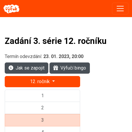
Zadání 3. série 12. ročníku
Termín odevzdání:
23. 01. 2023, 20:00
Jak se zapojit
Výfučí bingo
12. ročník
1
2
3