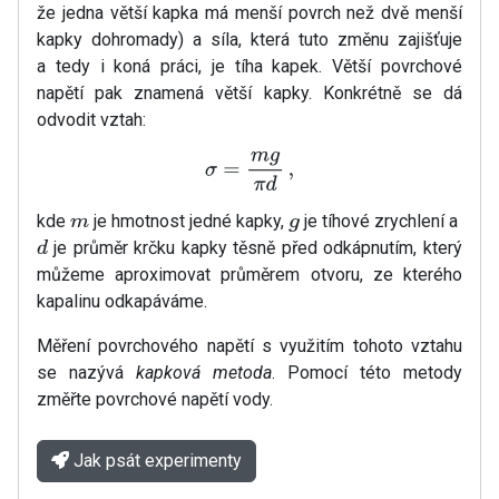
že jedna větší kapka má menší povrch než dvě menší
kapky dohromady) a síla, která tuto změnu zajišťuje
a tedy i koná práci, je tíha kapek. Větší povrchové
napětí pak znamená větší kapky. Konkrétně se dá
odvodit vztah:
σ
=
m
g
π
d
,
kde
je hmotnost jedné kapky,
je tíhové zrychlení a
m
g
je průměr krčku kapky těsně před odkápnutím, který
d
můžeme aproximovat průměrem otvoru, ze kterého
kapalinu odkapáváme.
Měření povrchového napětí s využitím tohoto vztahu
se nazývá
kapková metoda
. Pomocí této metody
změřte povrchové napětí vody.
Jak psát experimenty