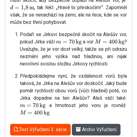
musí skočit, aby bezpečně dopadl na Alešův vor, je
, tak řekl: „Hravě to přeskočím!“. Zapomněl
d
=
1
,
8
m
však, že se nenachází na zemi, ale na řece, kde se vor
může bez tření pohybovat.
Podaří se Jirkovi bezpečně skočit na Alešův vor,
pokud Jirka váží
a vor
?
m
=
70
kg
M
=
400
kg
Uvažujte, že je vor dost velký, takže se při odrazu
nezmění jeho výška nad hladinou, ani nijak
neovlivní svislou složku Jirkovy rychlosti.
Předpokládejme nyní, že vzdálenost vorů byla
taková, že Jirka na Alešův vor doskočil. Jaký bude
poměr rychlostí obou vorů (vůči hladině) poté, co
Jirka dopadne na ten Alešův? Aleš váží také
a hmotnost jeho voru je rovněž
m
=
70
kg
.
M
=
400
kg
Text Výfučtení 3. série
Archiv Výfučtení