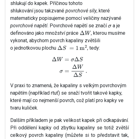
shlukují do kapek. Příčinou tohoto
shlukování jsou takzvané
povrchové síly
, které
matematicky popisujeme pomocí veličiny nazývané
povrchové napětí
. Povrchové napětí se značí
a je
σ
definováno jako množství práce
, kterou musíme
Δ
W
vykonat, abychom povrch kapaliny zvětšili
o jednotkovou plochu
, tedy:
Δ
S
=
1
m
2
Δ
W
=
σ
Δ
S
σ
=
Δ
W
Δ
S
.
V praxi to znamená, že kapaliny s velkým povrchovým
napětím (například rtuť) se snaží tvořit takové kapky,
které mají co nejmenší povrch, což platí pro kapky ve
tvaru kuliček.
Dalším příkladem je pak velikost kapek při odkapávání.
Při oddělení kapky od zbytku kapaliny se totiž zvětší
celkový povrch kapaliny (můžete si to představit tak,