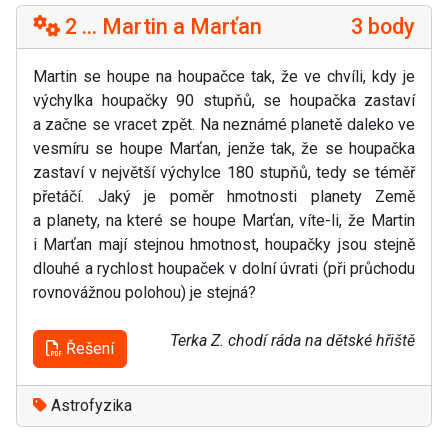
2 ... Martin a Marťan
3 body
Martin se houpe na houpačce tak, že ve chvíli, kdy je
výchylka houpačky 90 stupňů, se houpačka zastaví
a začne se vracet zpět. Na neznámé planetě daleko ve
vesmíru se houpe Marťan, jenže tak, že se houpačka
zastaví v největší výchylce 180 stupňů, tedy se téměř
přetáčí. Jaký je poměr hmotnosti planety Země
a planety, na které se houpe Marťan, víte-li, že Martin
i Marťan mají stejnou hmotnost, houpačky jsou stejně
dlouhé a rychlost houpaček v dolní úvrati (při průchodu
rovnovážnou polohou) je stejná?
Terka Z. chodí ráda na dětské hřiště
Řešení
Astrofyzika