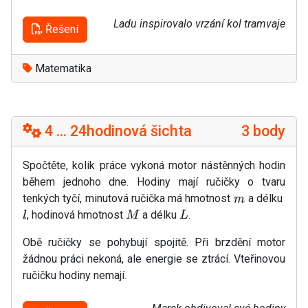
Ladu inspirovalo vrzání kol tramvaje
Řešení
Matematika
4 ... 24hodinová šichta
3 body
Spočtěte, kolik práce vykoná motor nástěnných hodin
během jednoho dne. Hodiny mají ručičky o tvaru
tenkých tyčí, minutová ručička má hmotnost
a délku
m
, hodinová hmotnost
a délku
.
l
M
L
Obě ručičky se pohybují spojitě. Při brzdění motor
žádnou práci nekoná, ale energie se ztrácí. Vteřinovou
ručičku hodiny nemají.