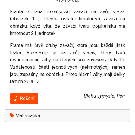
v rovnováze
Franta z rána rozvěšoval závaží na svůj věšák
(obrázek 1 ). Určete ostatní hmotnosti závaží na
obrázku, když víte, že závaží tvaru trojúhelníku má
hmotnost 21 jednotek.
Franta má čtyři druhy závaží, která jsou každá jinak
těžká. Rozvěšuje je na svůj věšák, který tvoří
rovnoramenné váhy, na kterých jsou zavěšeny další tři.
Vzdálenosti částí jednotlivých (nehmotných) ramen
jsou zapsány na obrázku. Proto hlavní váhy mají délky
ramen 20 a 13.
Úlohu vymyslel Petr
Řešení
Matematika