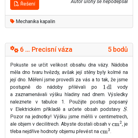
Autor úlohy se nepodepsal
Řešení
Mechanika kapalin
6 ... Precisní váza
5 bodů
Pokuste se určit velikost obsahu dna vázy. Nádoba
měla dno tvaru hvězdy, avšak její stěny byly kolmé na
její dno. Měření jsme provedli za vás a to tak, že jsme
postupně do nádoby přilévali po
vody
1
dl
a zaznamenávali výšku hladiny nad dnem. Výsledky
naleznete v tabulce 1. Použijte postup popsaný
v Elektrickém příkladě a určete obsah podstavy
.
S
Pozor na jednotky! Výšku jsme měřili v centimetrech,
ale objem v decilitrech. Abyste dostali obsah v
, je
cm
2
třeba nejdříve hodnoty objemu převést na
.
cm
3