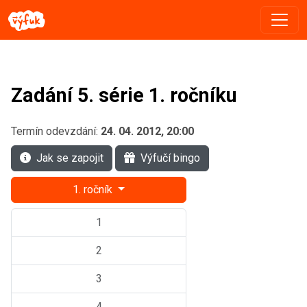
Zadání 5. série 1. ročníku
Termín odevzdání:
24. 04. 2012, 20:00
Jak se zapojit
Výfučí bingo
1. ročník
1
2
3
4