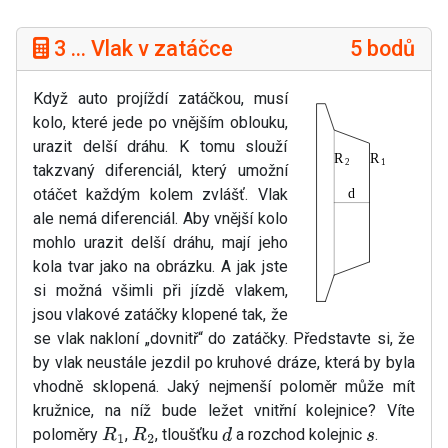
3 ... Vlak v zatáčce
5 bodů
Když auto projíždí zatáčkou, musí
kolo, které jede po vnějším oblouku,
urazit delší dráhu. K tomu slouží
takzvaný diferenciál, který umožní
otáčet každým kolem zvlášť. Vlak
ale nemá diferenciál. Aby vnější kolo
mohlo urazit delší dráhu, mají jeho
kola tvar jako na obrázku. A jak jste
si možná všimli při jízdě vlakem,
jsou vlakové zatáčky klopené tak, že
se vlak nakloní „dovnitř“ do zatáčky. Představte si, že
by vlak neustále jezdil po kruhové dráze, která by byla
vhodně sklopená. Jaký nejmenší poloměr může mít
kružnice, na níž bude ležet vnitřní kolejnice? Víte
poloměry
,
, tloušťku
a rozchod kolejnic
.
R
1
R
2
d
s