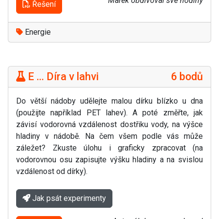
Marek obdivoval své hodiny
Řešení
Energie
E ... Díra v lahvi
6 bodů
Do větší nádoby udělejte malou dírku blízko u dna
(použijte například PET lahev). A poté změřte, jak
závisí vodorovná vzdálenost dostřiku vody, na výšce
hladiny v nádobě. Na čem všem podle vás může
záležet? Zkuste úlohu i graficky zpracovat (na
vodorovnou osu zapisujte výšku hladiny a na svislou
vzdálenost od dírky).
Jak psát experimenty