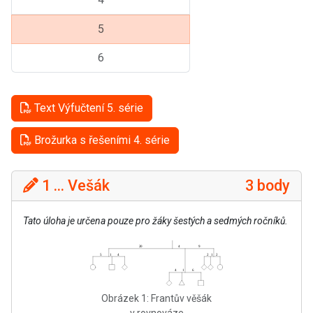
5
6
Text Výfučtení 5. série
Brožurka s řešeními 4. série
1 ... Vešák
3 body
Tato úloha je určena pouze pro žáky šestých a sedmých ročníků.
Obrázek 1: Frantův věšák