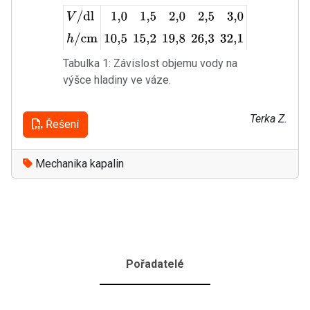
V
/
dl
1
,
0
1
,
5
2
,
0
2
,
5
3
,
0
h
/
cm
10
,
5
15
,
2
19
,
8
26
,
3
32
,
1
Tabulka 1: Závislost objemu vody na
výšce hladiny ve váze.
Terka Z.
Řešení
Mechanika kapalin
Pořadatelé