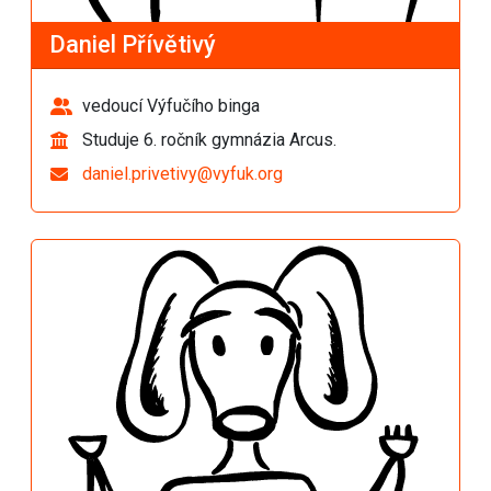
Daniel Přívětivý
vedoucí Výfučího binga
Studuje 6. ročník gymnázia Arcus.
daniel.privetivy@vyfuk.org