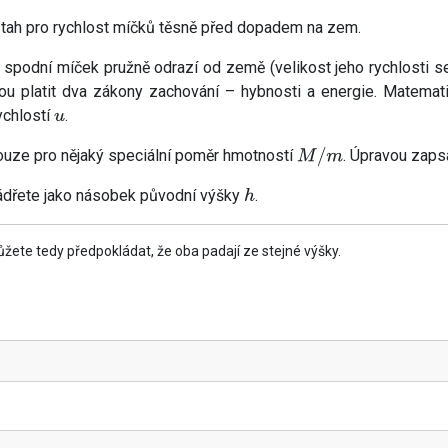
tah pro rychlost míčků těsně před dopadem na zem.
í spodní míček pružně odrazí od země (velikost jeho rychlosti 
dou platit dva zákony zachování – hybnosti a energie. Matemati
ychlostí
.
u
uze pro nějaký speciální poměr hmotností
. Úpravou zaps
M
/
m
jádřete jako násobek původní výšky
.
h
ete tedy předpokládat, že oba padají ze stejné výšky.