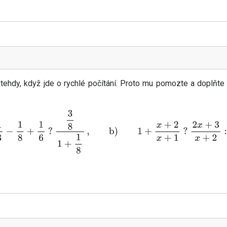
 tehdy, když jde o rychlé počítání. Proto mu pomozte a doplňt
a
)
1
3
−
1
8
+
1
6
?
3
8
1
+
1
8
,
b
)
1
+
x
+
2
x
+
1
?
2
x
+
3
x
+
2
:
x
+
1
x
+
2
.