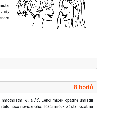
ísta,
 vody
enost
8 bodů
y s hmotnostmi
a
. Lehčí míček opatrně umístili
m
M
talo něco nevídaného. Těžší míček zůstal ležet na