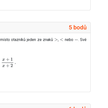
5 bodů
e místo otazníků jeden ze znaků
,
nebo
. Své
>
<
=