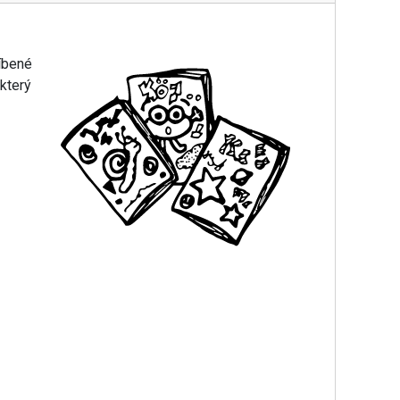
íbené
 který