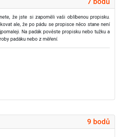
7 bodů
ete, že jste si zapoměli vaši oblíbenou propisku.
skovat ale, že po pádu se propisce něco stane není
ejpomaleji. Na padák pověste propisku nebo tužku a
výroby padáku nebo z měření.
9 bodů