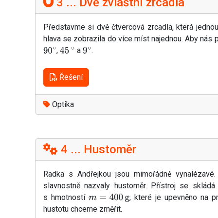
3 ... Dvě zvláštní zrcadla
Představme si dvě čtvercová zrcadla, která jednou
hlava se zobrazila do více míst najednou. Aby nás p
,
a
.
90
∘
45
∘
9
∘
Řešení
Optika
4 ... Hustoměr
Radka s Andřejkou jsou mimořádně vynalézavé. 
slavnostně nazvaly hustoměr. Přístroj se sklád
s hmotností
, které je upevněno na p
m
=
400
g
hustotu chceme změřit.