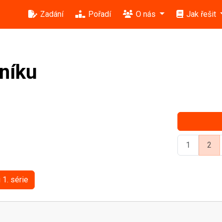
Zadání
Pořadí
O nás
Jak řešit
čníku
1
2
 1. série