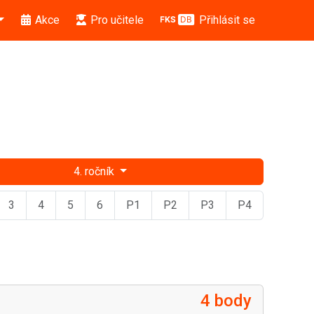
Akce
Pro učitele
Přihlásit se
4. ročník
3
4
5
6
P1
P2
P3
P4
4 body