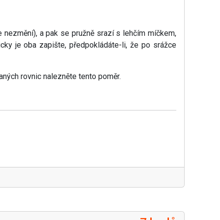
se nezmění), a pak se pružně srazí s lehčím míčkem,
cky je oba zapište, předpokládáte-li, že po srážce
aných rovnic nalezněte tento poměr.