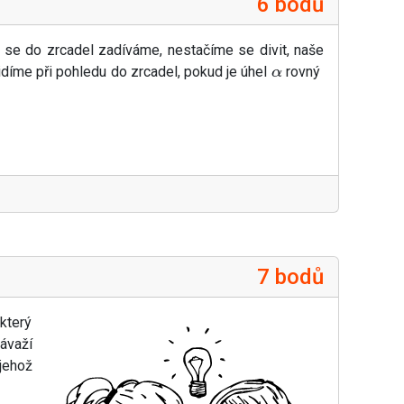
6 bodů
 se do zrcadel zadíváme, nestačíme se divit, naše
vidíme při pohledu do zrcadel, pokud je úhel
rovný
α
7 bodů
který
ávaží
jehož