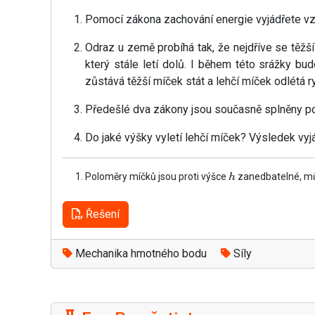
Pomocí zákona zachování energie vyjádřete vz
Odraz u země probíhá tak, že nejdříve se těžš
který stále letí dolů. I během této srážky bu
zůstává těžší míček stát a lehčí míček odlétá r
Předešlé dva zákony jsou současně splněny po
Do jaké výšky vyletí lehčí míček? Výsledek vy
Poloměry míčků jsou proti výšce
zanedbatelné, můž
h
Řešení
Mechanika hmotného bodu
Síly