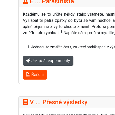
E ... Parašutista
Každému se to určitě někdy stalo: vstanete, nasn
Vyšlapat tři patra zpátky do bytu se vám nechce, 
úplně příjemné a vy to chcete změnit. Proto si po
1
změřte tuto rychlost.
Napište nám, proč si myslíte,
Jednoduše změříte čas
, za který padák spadl z vý
t
Jak psát experimenty
Řešení
V ... Přesné výsledky