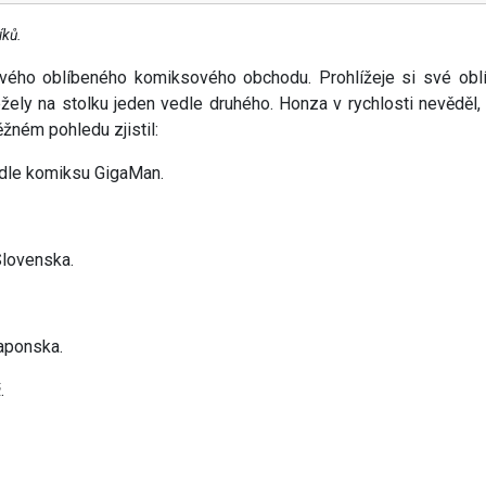
íků.
 svého oblíbeného komiksového obchodu. Prohlížeje si své obl
ežely na stolku jeden vedle druhého. Honza v rychlosti nevěděl,
ěžném pohledu zjistil:
dle komiksu GigaMan.
Slovenska.
aponska.
.
č