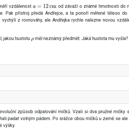
aměří vzdálenost
od závaží o známé hmotnosti do m
a
=
12
cm
e. Pak přístroj předá Andřejce, a ta ponoří měřené těleso do
 vychýlí z rovnováhy, ale Andřejka rychle nalezne novou vzdál
l, jakou hustotu
měl neznámý předmět. Jaká hustota mu vyšla?
ρ
i revoluční způsob odpalování míčků. Vzali si dva pružné míčk
ali padat volným pádem. Po srážce obou míčků u země se ale s
é výšky.