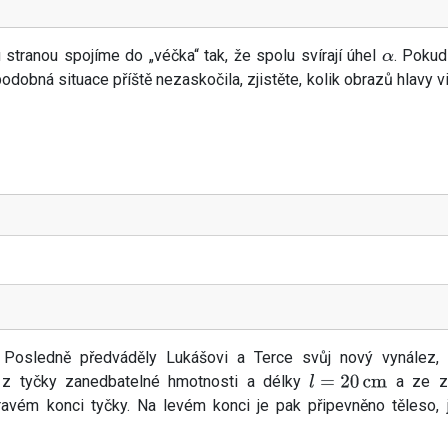
 stranou spojíme do „véčka“ tak, že spolu svírají úhel
. Pokud
α
odobná situace příště nezaskočila, zjistěte, kolik obrazů hlavy 
Posledně předváděly Lukášovi a Terce svůj nový vynález, 
á z tyčky zanedbatelné hmotnosti a délky
a ze z
l
=
20
cm
ravém konci tyčky. Na levém konci je pak připevněno těleso, 