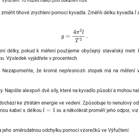
v. Výfučtení. To můžeš nalézt pod odkazem níže.
u změřit tíhové zrychlení pomocí kyvadla. Změřili délku kyvadla
a
l
g
=
4
π
2
l
T
2
.
ní délky, pokud k měření použijeme obyčejný stavařský metr. P
. Výsledek vyjádřete v procentech.
 Nezapomeňte, že kromě nepřesnosti stopek má na měření vliv
vy. Napište alespoň dvě síly, které na kyvadlo působí a mohou naš
ochází ke ztrátám energie ve vedení. Způsobuje to nenulový odpo
ezmou kabel s délkou
a několikrát proměří jeho odpor, viz
l
=
1
m
a jeho směrodatnou odchylku pomocí vzorečků ve Výfučtení.