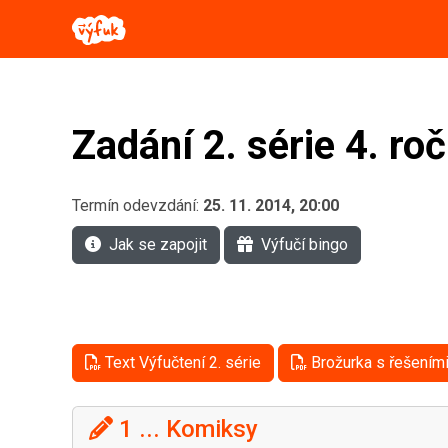
Zadání 2. série 4. ro
Termín odevzdání:
25. 11. 2014, 20:00
Jak se zapojit
Výfučí bingo
Text Výfučtení 2. série
Brožurka s řešeními
1 ... Komiksy