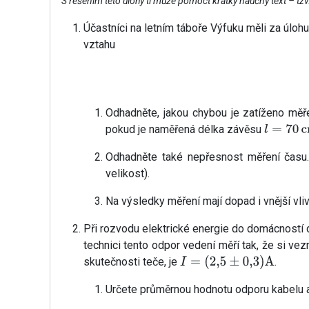
S řešením této úlohy ti může pomoct krátký naučný text – tz
Účastníci na letním táboře Výfuku měli za úloh
vztahu
Odhadněte, jakou chybou je zatíženo měře
pokud je naměřená délka závěsu
l
=
70
cm
Odhadněte také nepřesnost měření času.
velikost).
Na výsledky měření mají dopad i vnější vli
Při rozvodu elektrické energie do domácností d
technici tento odpor vedení měří tak, že si v
skutečnosti teče, je
.
I
=
(
2
,
5
±
0
,
3
)
A
Určete průměrnou hodnotu odporu kabelu 