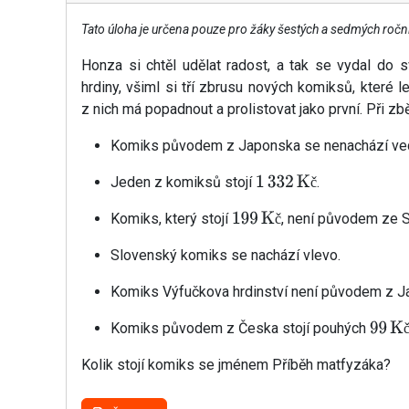
Tato úloha je určena pouze pro žáky šestých a sedmých ročn
Honza si chtěl udělat radost, a tak se vydal do
hrdiny, všiml si tří zbrusu nových komiksů, které l
z nich má popadnout a prolistovat jako první. Při zb
Komiks původem z Japonska se nenachází ve
Jeden z komiksů stojí
.
č
1
332
Kč
Komiks, který stojí
, není původem ze 
č
199
Kč
Slovenský komiks se nachází vlevo.
Komiks Výfučkova hrdinství není původem z J
Komiks původem z Česka stojí pouhých
99
Kč
Kolik stojí komiks se jménem Příběh matfyzáka?