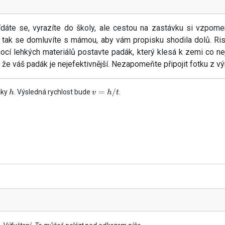
ídáte se, vyrazíte do školy, ale cestou na zastávku si vzpomen
a tak se domluvíte s mámou, aby vám propisku shodila dolů. Ri
mocí lehkých materiálů postavte padák, který klesá k zemi co n
 že váš padák je nejefektivnější. Nezapomeňte připojit fotku z 
šky
. Výsledná rychlost bude
.
h
v
=
h
/
t