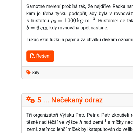
Samotné měření probíhá tak, že nejdříve Radka n
kam je třeba tyčku podepřít, aby byla v rovnováz
s hustotou
. Hustoměr se tak
ρ
0
=
1
000
kg
⋅
m
−
3
, kdy rovnováha opět nastane.
b
=
6
cm
Lukáš vzal tužku a papír a za chvilku dívkám oznámi
Řešení
Síly
5 ... Nečekaný odraz
Tři organizátoři Výfuku Petr, Petr a Petr zkoušel
1
těsně nad těžší ve výšce
nad zemí
a míčky nech
h
zemi, zatímco lehčí míček byl katapultován do velik