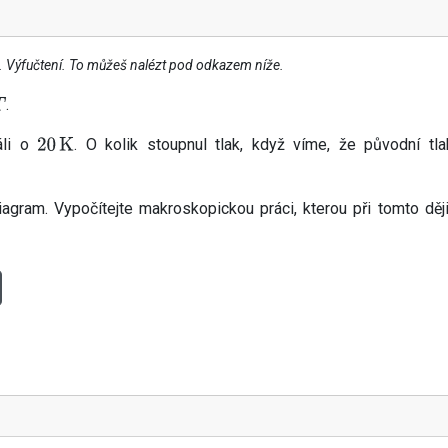
v. Výfučtení. To můžeš nalézt pod odkazem níže.
.
áli o
. O kolik stoupnul tlak, když víme, že původní tla
20
K
agram. Vypočítejte makroskopickou práci, kterou při tomto ději