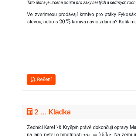
Tato úloha je určena pouze pro žáky šestých a sedmých ročn
Ve zverimexu prodávají krmivo pro ptáky Fykosáky
slevou, nebo s
krmiva navíc zdarma? Kolik mu
20
%
Řešení
2 ... Kladka
Zedníci Karel \& Kryšpín právě dokončují opravy Mat
na lano pytel o hmotnosti
. Na zemi j
m
1
=
75
kg