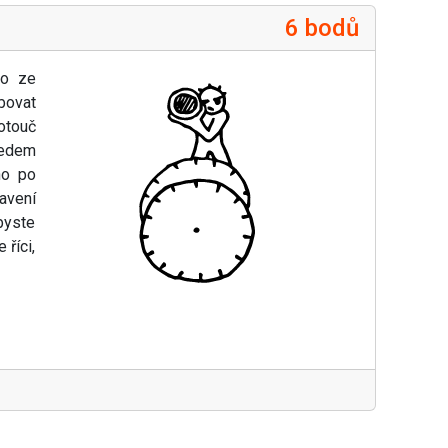
6 bodů
ho ze
bovat
otouč
ředem
no po
avení
byste
 říci,