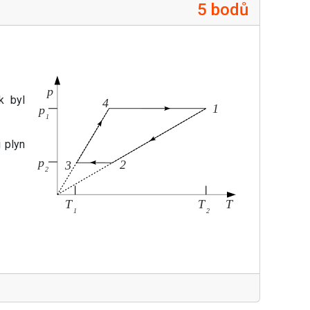
5 bodů
k byl
 plyn