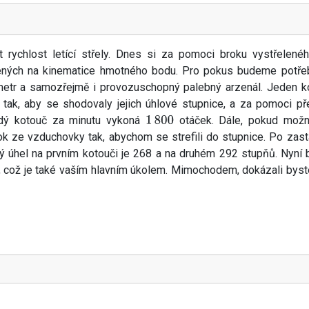
t rychlost letící střely. Dnes si za pomoci broku vystřelené
ných na kinematice hmotného bodu. Pro pokus budeme potře
 metr a samozřejmě i provozuschopný palebný arzenál. Jeden k
tak, aby se shodovaly jejich úhlové stupnice, a za pomoci p
ždý kotouč za minutu vykoná
otáček. Dále, pokud mož
1
800
k ze vzduchovky tak, abychom se strefili do stupnice. Po zast
ený úhel na prvním kotouči je 268 a na druhém 292 stupňů. Nyní 
tat, což je také vaším hlavním úkolem. Mimochodem, dokázali byste