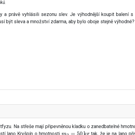
íků.
 a právě vyhlásili sezonu slev. Je výhodnější koupit balení 
sí být sleva a množství zdarma, aby bylo oboje stejně výhodné?
fyzu. Na střeše mají připevněnou kladku o zanedbatelné hmotnost
istí lano Kryšpín o hmotnosti
tak, že je na lano př
m
2
=
50
kg