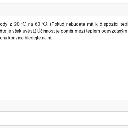
 vody z
na
. (Pokud nebudete mít k dispozici tep
20
∘
C
60
∘
C
eňte je však uvést.) Účinnost je poměr mezi teplem odevzdaným
onu konvice hledejte na ní.