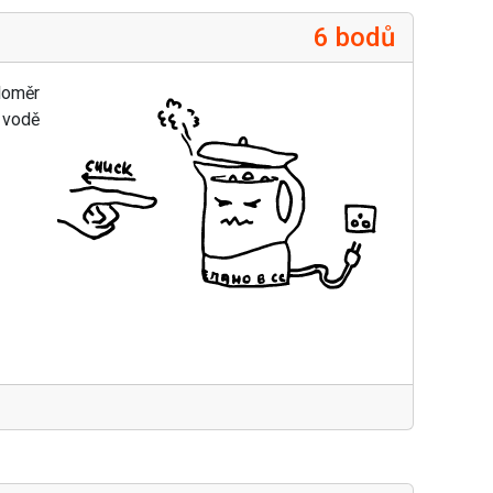
6 bodů
loměr
 vodě