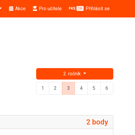
Akce
Pro učitele
Přihlásit se
2. ročník
1
2
3
4
5
6
2 body