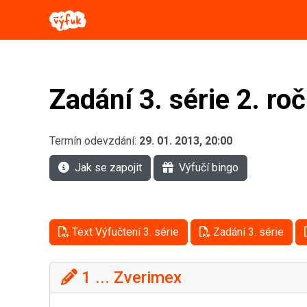
Zadání 3. série 2. ro
Termín odevzdání:
29. 01. 2013, 20:00
Jak se zapojit
Výfučí bingo
Text Výfučtení 3. série
Zadání 3. série
1 ... Zverimex