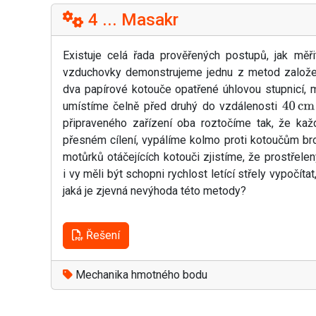
4 ... Masakr
Existuje celá řada prověřených postupů, jak měři
vzduchovky demonstrujeme jednu z metod založe
dva papírové kotouče opatřené úhlovou stupnicí,
umístíme čelně před druhý do vzdálenosti
40
cm
připraveného zařízení oba roztočíme tak, že ka
přesném cílení, vypálíme kolmo proti kotoučům bro
motůrků otáčejících kotouči zjistíme, že prostřel
i vy měli být schopni rychlost letící střely vypočí
jaká je zjevná nevýhoda této metody?
Řešení
Mechanika hmotného bodu