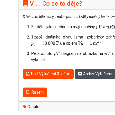
V ... Co se to děje?
S řešením této úlohy ti může pomoct krátký naučný text – tz
Zjistěte, jakou jednotku mají součiny
a
p
V
n
R
T
ideálního plynu jsme izobaricky zahř
1
mol
a objem
?
p
0
=
50
000
Pa
V
0
=
1
m
3
Překreslete
diagram na obrázku na
di
p
T
p
V
vykonal.
Text Výfučtení 3. série
Archiv Výfučtení
Řešení
Ostatní