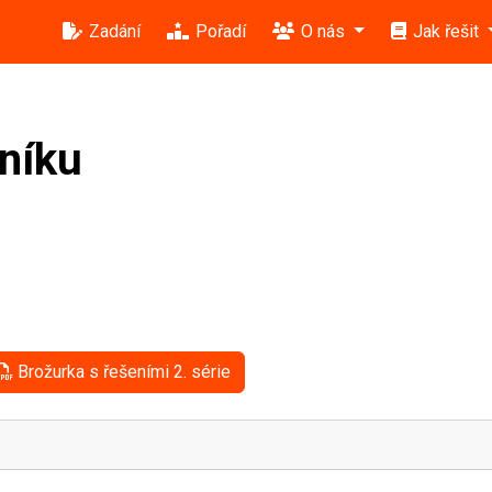
Zadání
Pořadí
O nás
Jak řešit
čníku
Brožurka s řešeními 2. série