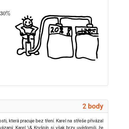
s
30
%
2 body
i, která pracuje bez tření. Karel na střeše přivázal
ivázaný. Karel \& Kryšpín si však brzy uvědomili, že