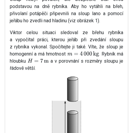
podstavou na dně rybníka. Aby ho vytáhli na břeh,
přivolaní potápěči připevnili na sloup lano a pomocí
jeřábu ho zvedli nad hladinu (viz obrázek 1).
Viktor celou situaci sledoval ze břehu rybníka
a vypočítal práci, kterou jeřáb při zvedání sloupu
z rybníka vykonal. Spočítejte ji také. Víte, že sloup je
homogenní a má hmotnost
. Rybník má
m
=
4
000
kg
hloubku
a v porovnání s rozměry sloupu je
H
=
7
m
řádově větší.