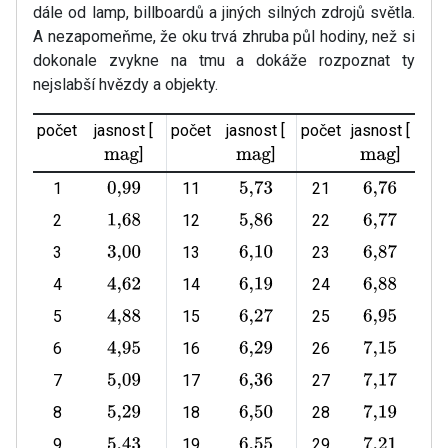
dále od lamp, billboardů a jiných silných zdrojů světla.
A nezapomeňme, že oku trvá zhruba půl hodiny, než si
dokonale zvykne na tmu a dokáže rozpoznat ty
nejslabší hvězdy a objekty.
počet
jasnost [
počet
jasnost [
počet
jasnost [
]
]
]
mag
mag
mag
1
11
21
0
,
99
5
,
73
6
,
76
2
12
22
1
,
68
5
,
86
6
,
77
3
13
23
3
,
00
6
,
10
6
,
87
4
14
24
4
,
62
6
,
19
6
,
88
5
15
25
4
,
88
6
,
27
6
,
95
6
16
26
4
,
95
6
,
29
7
,
15
7
17
27
5
,
09
6
,
36
7
,
17
8
18
28
5
,
29
6
,
50
7
,
19
9
19
29
5
,
43
6
,
55
7
,
21