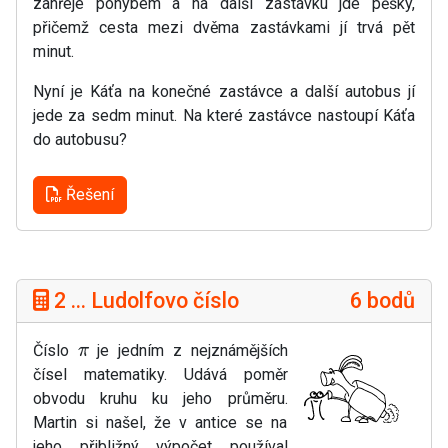
zahřeje pohybem a na další zastávku jde pěšky,
přičemž cesta mezi dvěma zastávkami jí trvá pět
minut.
Nyní je Káťa na konečné zastávce a další autobus jí
jede za sedm minut. Na které zastávce nastoupí Káťa
do autobusu?
Řešení
2 ... Ludolfovo číslo
6 bodů
Číslo
je jedním z nejznámějších
π
čísel matematiky. Udává poměr
obvodu kruhu ku jeho průměru.
Martin si našel, že v antice se na
jeho přibližný výpočet používal