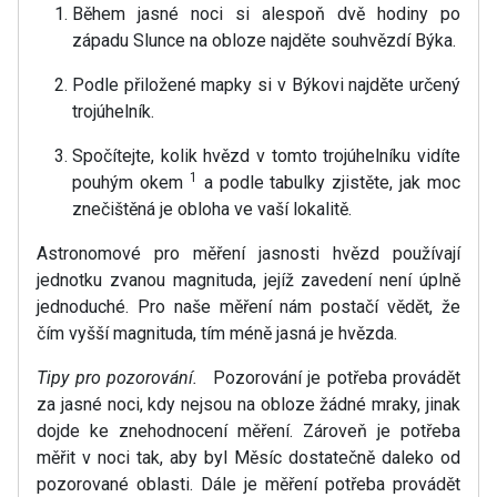
Během jasné noci si alespoň dvě hodiny po
západu Slunce na obloze najděte souhvězdí Býka.
Podle přiložené mapky si v Býkovi najděte určený
trojúhelník.
Spočítejte, kolik hvězd v tomto trojúhelníku vidíte
1
pouhým okem
a podle tabulky zjistěte, jak moc
znečištěná je obloha ve vaší lokalitě.
Astronomové pro měření jasnosti hvězd používají
jednotku zvanou magnituda, jejíž zavedení není úplně
jednoduché. Pro naše měření nám postačí vědět, že
čím vyšší magnituda, tím méně jasná je hvězda.
Tipy pro pozorování.
Pozorování je potřeba provádět
za jasné noci, kdy nejsou na obloze žádné mraky, jinak
dojde ke znehodnocení měření. Zároveň je potřeba
měřit v noci tak, aby byl Měsíc dostatečně daleko od
pozorované oblasti. Dále je měření potřeba provádět