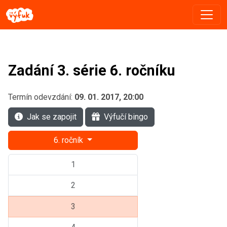
Zadání 3. série 6. ročníku
Termín odevzdání:
09. 01. 2017, 20:00
Jak se zapojit
Výfučí bingo
6. ročník
1
2
3