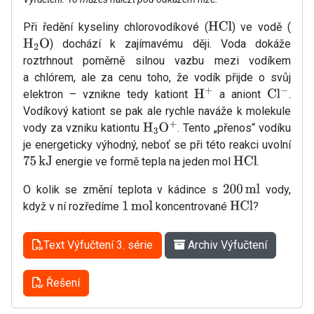
Při ředění kyseliny chlorovodíkové (
) ve vodě (
HCl
) dochází k zajímavému ději. Voda dokáže
H
A
2
O
roztrhnout poměrně silnou vazbu mezi vodíkem
a chlórem, ale za cenu toho, že vodík přijde o svůj
elektron – vznikne tedy kationt
a aniont
.
H
A
+
Cl
A
−
Vodíkový kationt se pak ale rychle naváže k molekule
vody za vzniku kationtu
. Tento „přenos“ vodíku
H
A
3
O
A
+
je energeticky výhodný, neboť se při této reakci uvolní
energie ve formě tepla na jeden mol
.
75
kJ
HCl
O kolik se změní teplota v kádince s
vody,
200
ml
když v ní rozředíme
koncentrované
?
1
mol
HCl
Text Výfučtení 3. série
Archiv Výfučtení
Řešení