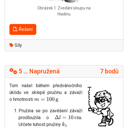
Obrázek 1: Zvedání sloupu na
hladinu
Řešení
Síly
5 ... Napružená
7 bodů
Tom našel během předvánočního
úklidu ve sklepě pružinu a závaží
o hmotnosti
.
m
=
100
g
Pružina se po zavěšení závaží
prodloužila o
.
Δ
l
=
10
cm
Určete tuhost pružiny
.
k
1