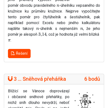
poměr obvodu pravidelného
-úhelníku vepsaného do
n
kružnice ku průměru kružnice. Nejprve vypočítejte
tento poměr pro čtyřúhelník a šestiúhelník, pak
například pomocí Excelu nebo jiného kalkulátoru
najděte takový
-úhelník s nejmenším
, že jeho
n
n
poměr je alespoň
, což je hodnota již velmi blízká
3
,
14
.
π
Řešení
3 ... Sněhová přeháňka
6 bodů
Blížící se Vánoce doprovázejí
i občasné sněhové přeháňky, po
nichž sníh dlouho nevydrží, neboť