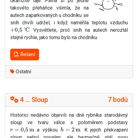
okamžitě taje. Pavla si po jedné
takovéto přeháňce všimla, že na
autech zaparkovaných u chodníku se
sníh chvíli udržel, i když naměřila teplotu vzduchu
. Vysvětlete, proč sníh na autech neroztál
+
0
,
5
∘
C
stejně rychle, jako tomu bylo na chodníku.
Řešení
Ostatní
4 ... Sloup
7 bodů
Historici nedávno objevili na dně rybníka starodávný
sloup ve tvaru válce s poloměrem podstavy
a výškou
. K jejich překvapení
r
=
0
,
5
m
h
=
2
m
sloup nebyl povalen, ale bezpečně stál svou