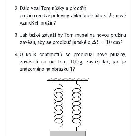
Dále vzal Tom nůžky a přestřihl
pružinu na dvě poloviny. Jaká bude tuhost
nově
k
2
vzniklých pružin?
Jak těžké závaží by Tom musel na novou pružinu
zavěsit, aby se prodloužila také o
?
Δ
l
=
10
cm
O kolik centimetrů se prodlouží nové pružiny,
zavěsí-li na ně Tom
závaží tak, jak je
100
g
znázorněno na obrázku 1?