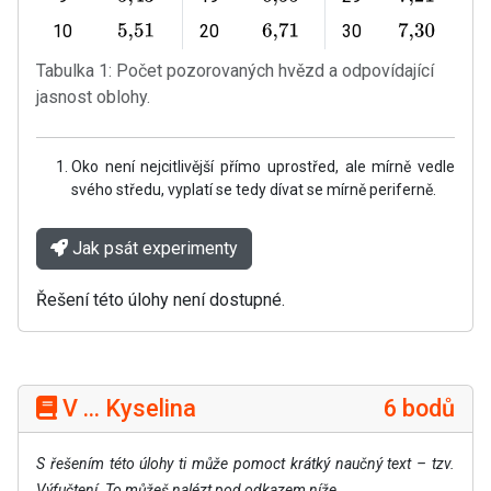
10
20
30
5
,
51
6
,
71
7
,
30
Tabulka 1: Počet pozorovaných hvězd a odpovídající
jasnost oblohy.
Oko není nejcitlivější přímo uprostřed, ale mírně vedle
svého středu, vyplatí se tedy dívat se mírně periferně.
Jak psát experimenty
Řešení této úlohy není dostupné.
V ... Kyselina
6 bodů
S řešením této úlohy ti může pomoct krátký naučný text – tzv.
Výfučtení. To můžeš nalézt pod odkazem níže.