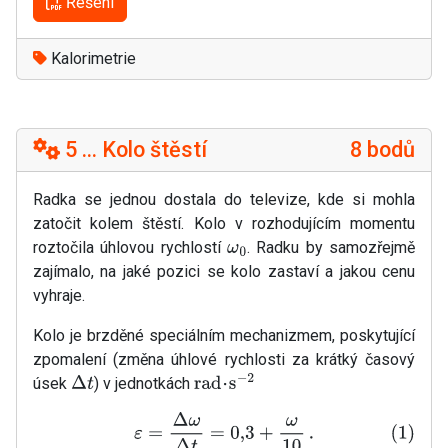
Řešení
Kalorimetrie
5 ... Kolo štěstí
8 bodů
Radka se jednou dostala do televize, kde si mohla
zatočit kolem štěstí. Kolo v rozhodujícím momentu
roztočila úhlovou rychlostí
. Radku by samozřejmě
ω
0
zajímalo, na jaké pozici se kolo zastaví a jakou cenu
vyhraje.
Kolo je brzděné speciálním mechanizmem, poskytující
zpomalení (změna úhlové rychlosti za krátký časový
úsek
) v jednotkách
Δ
t
rad
⋅
s
−
2
(1)
ε
=
Δ
ω
Δ
t
=
0
,
3
+
ω
10
.