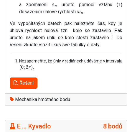
a zpomalení
určete pomocí vztahu (1)
ε
n
dosazením úhlové rychlosti
.
ω
n
Ve vypočítaných datech pak nalezněte čas, kdy je
úhlová rychlost nulová, tzn. kolo se zastavilo. Pak
1
určete, na jakém úhlu se kolo štěstí zastavilo .
Do
řešení zkuste vložit i kus své tabulky s daty.
Nezapomeňte, že úhly v radiánech udáváme v intervalu
.
⟨
0
;
2
π
⟩
Řešení
Mechanika hmotného bodu
E ... Kyvadlo
8 bodů