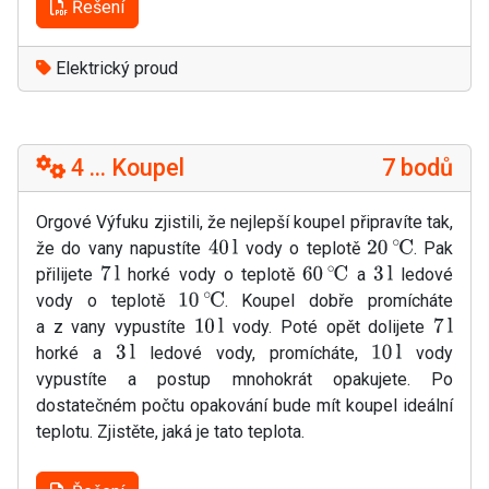
Řešení
Elektrický proud
4 ... Koupel
7 bodů
Orgové Výfuku zjistili, že nejlepší koupel připravíte tak,
že do vany napustíte
vody o teplotě
. Pak
40
l
20
∘
C
přilijete
horké vody o teplotě
a
ledové
7
l
60
∘
C
3
l
vody o teplotě
. Koupel dobře promícháte
10
∘
C
a z vany vypustíte
vody. Poté opět dolijete
10
l
7
l
horké a
ledové vody, promícháte,
vody
3
l
10
l
vypustíte a postup mnohokrát opakujete. Po
dostatečném počtu opakování bude mít koupel ideální
teplotu. Zjistěte, jaká je tato teplota.