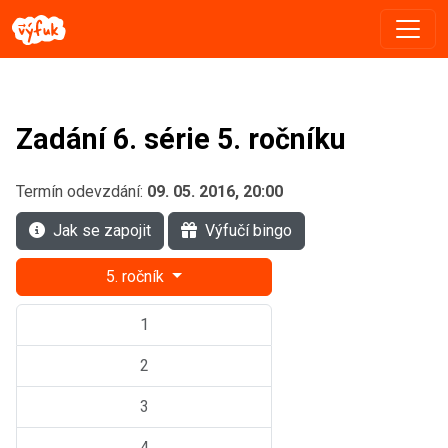
Zadání 6. série 5. ročníku
Termín odevzdání:
09. 05. 2016, 20:00
Jak se zapojit
Výfučí bingo
5. ročník
1
2
3
4