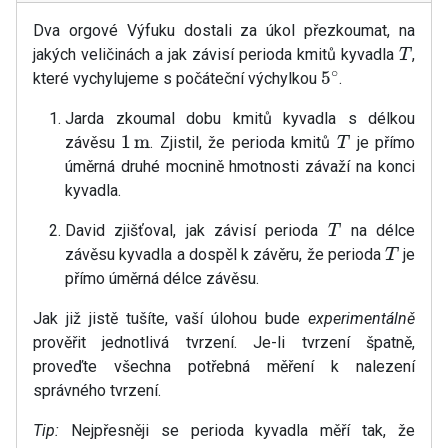
Dva orgové Výfuku dostali za úkol přezkoumat, na
jakých veličinách a jak závisí perioda kmitů kyvadla
,
T
které vychylujeme s počáteční výchylkou
.
5
∘
Jarda zkoumal dobu kmitů kyvadla s délkou
závěsu
. Zjistil, že perioda kmitů
je přímo
1
m
T
úměrná druhé mocnině hmotnosti závaží na konci
kyvadla.
David zjišťoval, jak závisí perioda
na délce
T
závěsu kyvadla a dospěl k závěru, že perioda
je
T
přímo úměrná délce závěsu.
Jak již jistě tušíte, vaší úlohou bude
experimentálně
prověřit jednotlivá tvrzení. Je-li tvrzení špatně,
proveďte všechna potřebná měření k nalezení
správného tvrzení.
Tip:
Nejpřesněji se perioda kyvadla měří tak, že