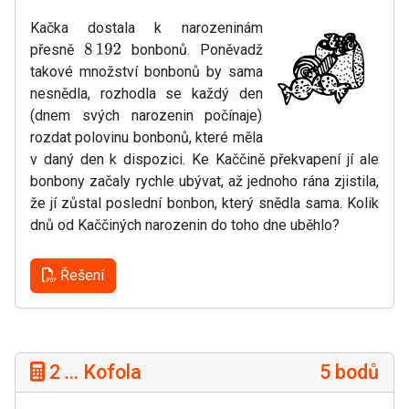
Kačka dostala k narozeninám
přesně
bonbonů. Poněvadž
8
192
takové množství bonbonů by sama
nesnědla, rozhodla se každý den
(dnem svých narozenin počínaje)
rozdat polovinu bonbonů, které měla
v daný den k dispozici. Ke Kaččině překvapení jí ale
bonbony začaly rychle ubývat, až jednoho rána zjistila,
že jí zůstal poslední bonbon, který snědla sama. Kolik
dnů od Kaččiných narozenin do toho dne uběhlo?
Řešení
2 ... Kofola
5 bodů