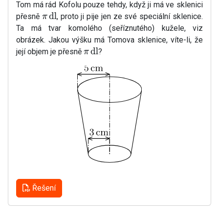
Tom má rád Kofolu pouze tehdy, když ji má ve sklenici
přesně
, proto ji pije jen ze své speciální sklenice.
π
dl
Ta má tvar komolého (seříznutého) kužele, viz
obrázek. Jakou výšku má Tomova sklenice, víte-li, že
její objem je přesně
?
π
dl
Řešení