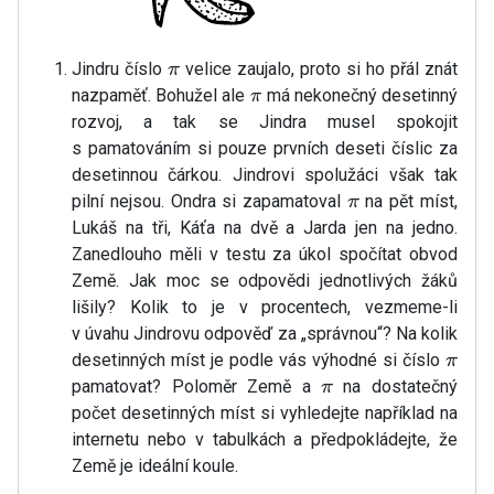
Jindru číslo
velice zaujalo, proto si ho přál znát
π
nazpaměť. Bohužel ale
má nekonečný desetinný
π
rozvoj, a tak se Jindra musel spokojit
s pamatováním si pouze prvních deseti číslic za
desetinnou čárkou. Jindrovi spolužáci však tak
pilní nejsou. Ondra si zapamatoval
na pět míst,
π
Lukáš na tři, Káťa na dvě a Jarda jen na jedno.
Zanedlouho měli v testu za úkol spočítat obvod
Země. Jak moc se odpovědi jednotlivých žáků
lišily? Kolik to je v procentech, vezmeme-li
v úvahu Jindrovu odpověď za „správnou“? Na kolik
desetinných míst je podle vás výhodné si číslo
π
pamatovat? Poloměr Země a
na dostatečný
π
počet desetinných míst si vyhledejte například na
internetu nebo v tabulkách a předpokládejte, že
Země je ideální koule.