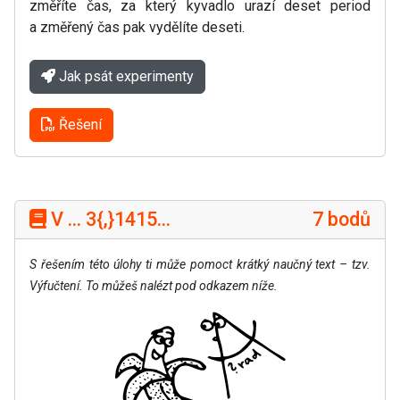
změříte čas, za který kyvadlo urazí deset period
a změřený čas pak vydělíte deseti.
Jak psát experimenty
Řešení
V ... 3{,}1415...
7 bodů
S řešením této úlohy ti může pomoct krátký naučný text – tzv.
Výfučtení. To můžeš nalézt pod odkazem níže.