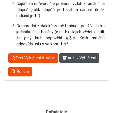
Najděte a odůvodněte převodní vztah z radiánů na
stupně (kolik stupňů je
) a naopak (kolik
1
rad
radiánů je
).
1
∘
Domorodci z daleké země Umbuqa používají jako
jednotku úhlu banány (ozn.
). Jejich vědci zjistili,
b
že plný kruh odpovídá
. Kolik radiánů
4
,
5
b
odpovídá úhlu o velkosti
?
1
b
Text Výfučtení 6. série
Archiv Výfučtení
Řešení
Pořadatelé