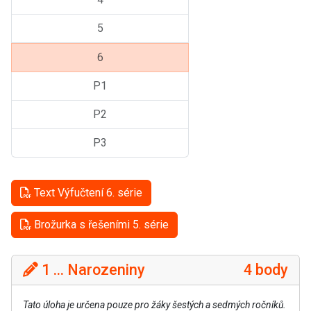
5
6
P1
P2
P3
Text Výfučtení 6. série
Brožurka s řešeními 5. série
1 ... Narozeniny
4 body
Tato úloha je určena pouze pro žáky šestých a sedmých ročníků.