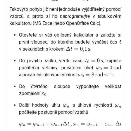
Takovýto pohyb již není jednoduše vyjádřitelný pomocí
vzorců, a proto si ho
naprogramujte
v tabulkovém
kalkulátoru (MS Excel nebo OpenOffice Calc).
Otevřete si váš oblíbený kalkulátor a založte si
první sloupec, do kterého budete vynášet čas
t
v sekundách s krokem
.
Δ
t
=
0
,
1
s
Do prvního řádku, vedle času
, zapište
t
0
=
0
s
počáteční veličiny: počáteční úhel
φ
0
=
0
rad
a počáteční úhlovou rychlost
.
ω
0
=
8
rad
⋅
s
−
1
Do čtvrtého sloupce vypočítejte velikost
zpomalení
.
ε
0
Další hodnoty úhlu
a úhlové rychlosti
φ
n
ω
n
počítejte postupně pomocí vztahů
φ
n
=
φ
n
−
1
+
ω
n
−
1
Δ
t
,
ω
n
=
ω
n
−
1
−
ε
n
−
1
Δ
t