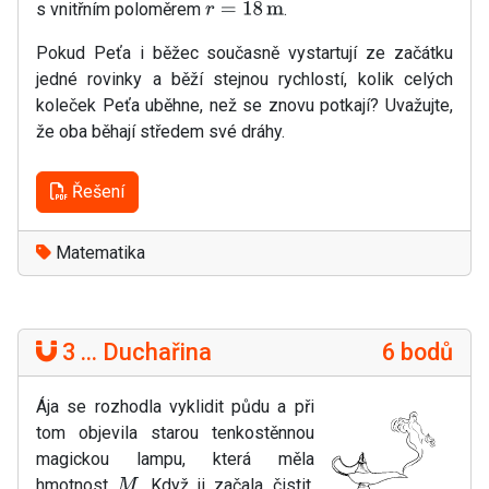
s vnitřním poloměrem
.
r
=
18
m
Pokud Peťa i běžec současně vystartují ze začátku
jedné rovinky a běží stejnou rychlostí, kolik celých
koleček Peťa uběhne, než se znovu potkají? Uvažujte,
že oba běhají středem své dráhy.
Řešení
Matematika
3 ... Duchařina
6 bodů
Ája se rozhodla vyklidit půdu a při
tom objevila starou tenkostěnnou
magickou lampu, která měla
hmotnost
. Když ji začala čistit,
M