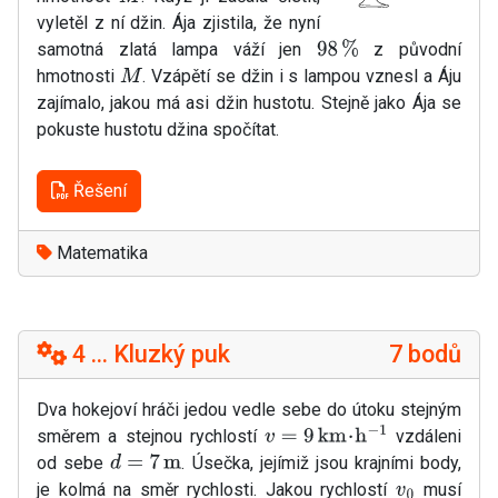
vyletěl z ní džin. Ája zjistila, že nyní
samotná zlatá lampa váží jen
z původní
98
%
hmotnosti
. Vzápětí se džin i s lampou vznesl a Áju
M
zajímalo, jakou má asi džin hustotu. Stejně jako Ája se
pokuste hustotu džina spočítat.
Řešení
Matematika
4 ... Kluzký puk
7 bodů
Dva hokejoví hráči jedou vedle sebe do útoku stejným
směrem a stejnou rychlostí
vzdáleni
v
=
9
km
⋅
h
−
1
od sebe
. Úsečka, jejímiž jsou krajními body,
d
=
7
m
je kolmá na směr rychlosti. Jakou rychlostí
musí
v
0