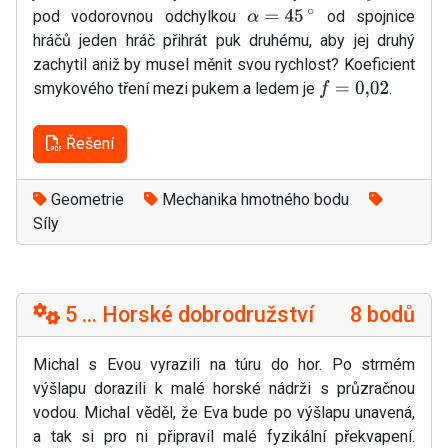
pod vodorovnou odchylkou
od spojnice
α
=
45
∘
hráčů jeden hráč přihrát puk druhému, aby jej druhý
zachytil aniž by musel měnit svou rychlost? Koeficient
smykového tření mezi pukem a ledem je
.
f
=
0
,
02
Řešení
Geometrie
Mechanika hmotného bodu
Síly
5 ... Horské dobrodružství
8 bodů
Michal s Evou vyrazili na túru do hor. Po strmém
výšlapu dorazili k malé horské nádrži s průzračnou
vodou. Michal věděl, že Eva bude po výšlapu unavená,
a tak si pro ni připravil malé fyzikální překvapení.