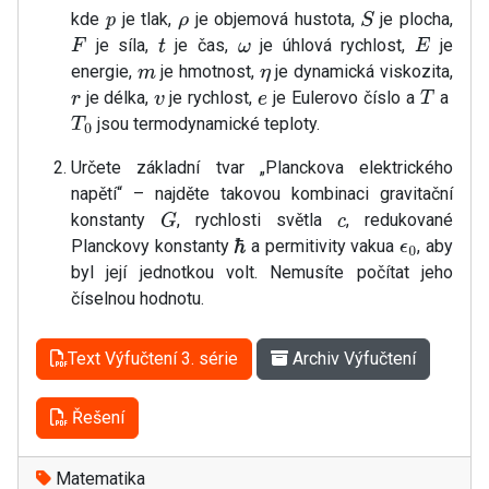
kde
je tlak,
je objemová hustota,
je plocha,
p
ρ
S
je síla,
je čas,
je úhlová rychlost,
je
F
t
ω
E
energie,
je hmotnost,
je dynamická viskozita,
m
η
je délka,
je rychlost,
je Eulerovo číslo a
a
r
v
e
T
jsou termodynamické teploty.
T
0
Určete základní tvar „Planckova elektrického
napětí“ – najděte takovou kombinaci gravitační
konstanty
, rychlosti světla
, redukované
G
c
Planckovy konstanty
a permitivity vakua
, aby
ℏ
ϵ
0
byl její jednotkou volt. Nemusíte počítat jeho
číselnou hodnotu.
Text Výfučtení 3. série
Archiv Výfučtení
Řešení
Matematika