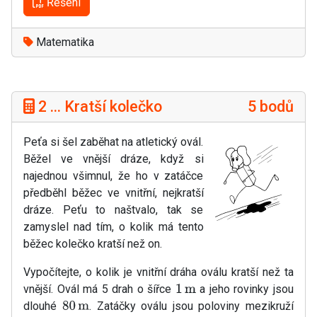
Řešení
Matematika
2 ... Kratší kolečko
5 bodů
Peťa si šel zaběhat na atletický ovál.
Běžel ve vnější dráze, když si
najednou všimnul, že ho v zatáčce
předběhl běžec ve vnitřní, nejkratší
dráze. Peťu to naštvalo, tak se
zamyslel nad tím, o kolik má tento
běžec kolečko kratší než on.
Vypočítejte, o kolik je vnitřní dráha oválu kratší než ta
vnější. Ovál má 5 drah o šířce
a jeho rovinky jsou
1
m
dlouhé
. Zatáčky oválu jsou poloviny mezikruží
80
m