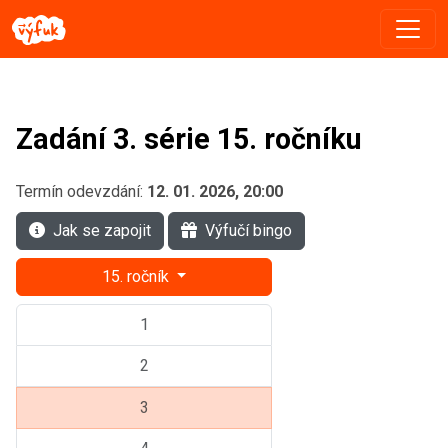
Zadání 3. série 15. ročníku
Termín odevzdání:
12. 01. 2026, 20:00
Jak se zapojit
Výfučí bingo
15. ročník
1
2
3