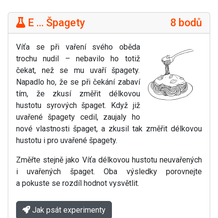
E ... Špagety
8 bodů
Víťa se při vaření svého oběda
trochu nudil – nebavilo ho totiž
čekat, než se mu uvaří špagety.
Napadlo ho, že se při čekání zabaví
tím, že zkusí změřit délkovou
hustotu syrových špaget. Když již
uvařené špagety cedil, zaujaly ho
nové vlastnosti špaget, a zkusil tak změřit délkovou
hustotu i pro uvařené špagety.
Změřte stejně jako Víťa délkovou hustotu neuvařených
i uvařených špaget. Oba výsledky porovnejte
a pokuste se rozdíl hodnot vysvětlit.
Jak psát experimenty