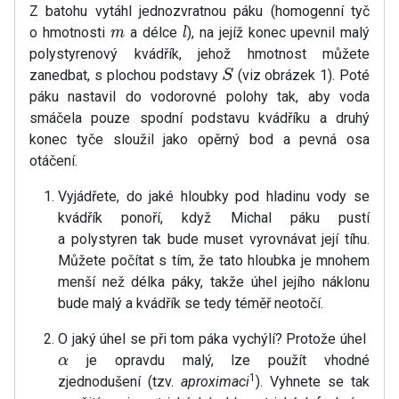
Z batohu vytáhl jednozvratnou páku (homogenní tyč
o hmotnosti
a délce
), na jejíž konec upevnil malý
m
l
polystyrenový kvádřík, jehož hmotnost můžete
zanedbat, s plochou podstavy
(viz obrázek 1). Poté
S
páku nastavil do vodorovné polohy tak, aby voda
smáčela pouze spodní podstavu kvádříku a druhý
konec tyče sloužil jako opěrný bod a pevná osa
otáčení.
Vyjádřete, do jaké hloubky pod hladinu vody se
kvádřík ponoří, když Michal páku pustí
a polystyren tak bude muset vyrovnávat její tíhu.
Můžete počítat s tím, že tato hloubka je mnohem
menší než délka páky, takže úhel jejího náklonu
bude malý a kvádřík se tedy téměř neotočí.
O jaký úhel se při tom páka vychýlí? Protože úhel
je opravdu malý, lze použít vhodné
α
1
zjednodušení (tzv.
aproximaci
). Vyhnete se tak