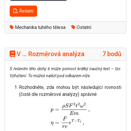
Řešení
Mechanika tuhého tělesa
Ostatní
V ... Rozměrová analýza
7 bodů
S řešením této úlohy ti může pomoct krátký naučný text – tzv.
Výfučtení. To můžeš nalézt pod odkazem níže.
Rozhodněte, zda mohou být následující rovnosti
(čistě dle rozměrové analýzy) správné
p
=
ρ
S
F
2
t
2
ω
2
E
m
,
η
=
F
r
v
e
T
−
T
0
,