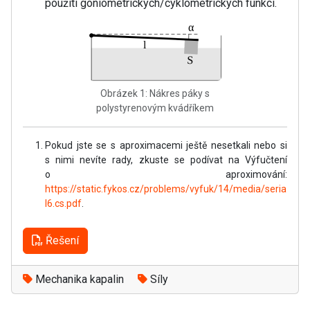
použití goniometrických/cyklometrických funkcí.
Obrázek 1: Nákres páky s
polystyrenovým kvádříkem
Pokud jste se s aproximacemi ještě nesetkali nebo si
s nimi nevíte rady, zkuste se podívat na Výfučtení
o aproximování:
https://static.fykos.cz/problems/vyfuk/14/media/seria
l6.cs.pdf
.
Řešení
Mechanika kapalin
Síly