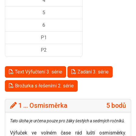
4
5
6
P1
P2
Text Výfučtení 3. série
Zadání 3. série
Brožurka s řešeními 2. série
1 ... Osmisměrka
5 bodů
Tato úloha je určena pouze pro žáky šestých a sedmých ročníků.
Výfuček ve volném čase rád luští osmisměrky.