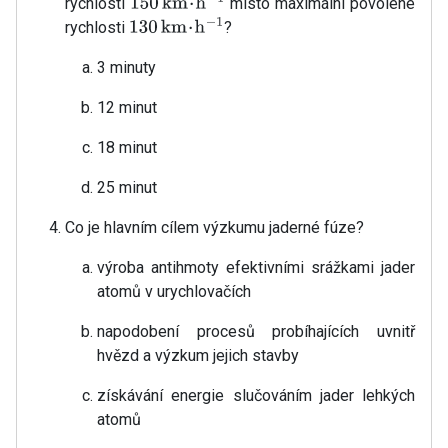
rychlostí
místo maximální povolené
150
km
⋅
h
−
1
rychlosti
?
130
km
⋅
h
−
1
3 minuty
12 minut
18 minut
25 minut
Co je hlavním cílem výzkumu jaderné fúze?
výroba antihmoty efektivními srážkami jader
atomů v urychlovačích
napodobení procesů probíhajících uvnitř
hvězd a výzkum jejich stavby
získávání energie slučováním jader lehkých
atomů