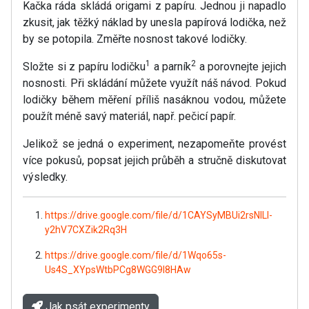
Kačka ráda skládá origami z papíru. Jednou ji napadlo
zkusit, jak těžký náklad by unesla papírová lodička, než
by se potopila. Změřte nosnost takové lodičky.
1
2
Složte si z papíru lodičku
a parník
a porovnejte jejich
nosnosti. Při skládání můžete využít náš návod. Pokud
lodičky během měření příliš nasáknou vodou, můžete
použít méně savý materiál, např. pečicí papír.
Jelikož se jedná o experiment, nezapomeňte provést
více pokusů, popsat jejich průběh a stručně diskutovat
výsledky.
https://drive.google.com/file/d/1CAYSyMBUi2rsNILl-
y2hV7CXZik2Rq3H
https://drive.google.com/file/d/1Wqo65s-
Us4S_XYpsWtbPCg8WGG9l8HAw
Jak psát experimenty