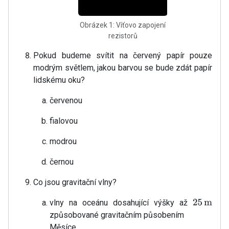
Obrázek 1: Víťovo zapojení
rezistorů
Pokud budeme svítit na červený papír pouze
modrým světlem, jakou barvou se bude zdát papír
lidskému oku?
červenou
fialovou
modrou
černou
Co jsou gravitační vlny?
vlny na oceánu dosahující výšky až
25
m
způsobované gravitačním působením
Měsíce