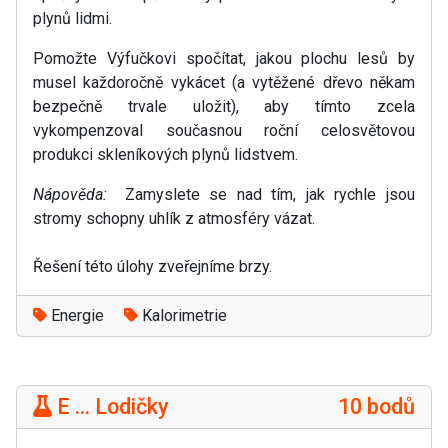
plynů lidmi.
Pomožte Výfučkovi spočítat, jakou plochu lesů by
musel každoročně vykácet (a vytěžené dřevo někam
bezpečně trvale uložit), aby tímto zcela
vykompenzoval současnou roční celosvětovou
produkci skleníkových plynů lidstvem.
Nápověda:
Zamyslete se nad tím, jak rychle jsou
stromy schopny uhlík z atmosféry vázat.
Řešení této úlohy zveřejníme brzy.
Energie
Kalorimetrie
E ... Lodičky
10 bodů