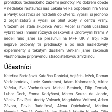
prohlídkou technického zázemí jednotky. Po dobrém obědě
v nedaleké restauraci nás čekala velká odpolední hra Verči
a Pavly: účastníci se rozdělili do čtveřic, vybrali si jednoho
z organizátorů a vydali se plnit úkoly v centru Prahy.
Vítězem se stala skupinka Verči. Večer si mohli účastníci
vybrat mezi hraním různých deskovek a Ondrovými hrami. V
neděli ráno jsme se přesunuli na MFF UK v Tróji, kde
nejprve proběhly tři přednášky a po nich následovaly
experimenty s tekutým dusíkem. Setkání jsme zakončili
vlastnoručně připravenou stracciatellovou zmrzlinou.
Účastníci
Kateřina Bartošová, Kateřina Rosická, Vojtěch Ježek, Roman
Varfolomieiev, Lucie Kundratová, Adam Kolomazník, Viktor
Vařeka, Eva Vochozková, Michal Beránek, Filip Temiak,
Lubor Čech, Emma Kodyšová, Marco Souza de Joode,
Václav Pavlíček, Andriy Volvach, Magdaléna Volfová, Adam
Závora, Pavla Rudolfová, Alena Opichalová, Martina
Novotná, Tomáš Kudrnáč, Jan Bartoš, Martin Kysela, Filip