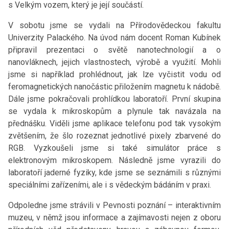
s Velkým vozem, který je její součástí.
V sobotu jsme se vydali na Přírodovědeckou fakultu
Univerzity Palackého. Na úvod nám docent Roman Kubínek
připravil prezentaci o světě nanotechnologií a o
nanovláknech, jejich vlastnostech, výrobě a využití. Mohli
jsme si například prohlédnout, jak lze vyčistit vodu od
feromagnetických nanočástic přiložením magnetu k nádobě.
Dále jsme pokračovali prohlídkou laboratoří. První skupina
se vydala k mikroskopům a plynule tak navázala na
přednášku. Viděli jsme aplikace telefonu pod tak vysokým
zvětšením, že šlo rozeznat jednotlivé pixely zbarvené do
RGB. Vyzkoušeli jsme si také simulátor práce s
elektronovým mikroskopem. Následně jsme vyrazili do
laboratoří jaderné fyziky, kde jsme se seznámili s různými
speciálními zařízeními, ale i s vědeckým bádáním v praxi.
Odpoledne jsme strávili v Pevnosti poznání – interaktivním
muzeu, v němž jsou informace a zajímavosti nejen z oboru