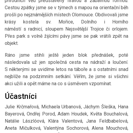
přírodních věd představeny hravou a zábavnou formou.
Cestou zpátky jsme se v týmech s mapou na orientační běh
prošli po nejznámějších místech Olomouce. Obdivovali jsme
krásy kostela sv. Mořice, Dolního i Horního
náměstí s radnicí, sloupem Nejsvětější Trojice či orlojem.
Přes park s volně žijícími pávy jsme se pak vrátili zpět na
objekt.
Ráno jsme stihli ještě jeden blok přednášek, poté
následovala už jen společná cesta na nádraží a loučení.
S některými se uvidíme letos na táboře a s ostatními snad
nejblíže na podzimním setkání. Věřím, že jsme si všichni
akci užili a opět máme na co s úsměvem vzpomínat.
Účastníci
Julie Krčmařová, Michaela Urbanová, Jáchym Šleška, Hana
Bayerová, Ondřej Porod, Adam Houdek, Květa Bouchalová,
Natálie Lászlóová, Klára Valentová, Jana Feldbabelová,
Aneta Mičulková, Valentýna Sochorová, Alena Mouchová,