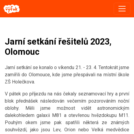
Jarní setkání řešitelů 2023,
Olomouc
Jarní setkání se konalo o víkendu 21. - 23. 4. Tentokrát jsme
zamířili do Olomouce, kde jsme přespávali na místní škole
ZŠ Holečkova.
V pátek po příjezdu na nás čekaly seznamovací hry a první
blok přednášek následován večerním pozorováním noční
oblohy. Měli jsme možnost vidět astronomickým
dalekohledem galaxii M81 a otevřenou hvězdokupu M11.
Pouhým okem jsme pak spatřili některá ze známých
souhvězdí, jako jsou Lev, Orion nebo Velká medvědice