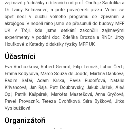
zajímavé přednášky o blescích od prof. Ondřeje Santolíka a
Dr. Ivany Kolmašové, a poté povečeřeli pizzu. Večer se
opět nesl v duchu volného programu se zpíváním a
akrojógou. V neděli ráno jsme se přesunuli do budovy MFF
UK v Tróji, kde jsme setkání zakončili zajímavými
experimenty v podání doc. Zdeňka Drozda a RNDr. Jitky
Houfkové z Katedry didaktiky fyziky MFF UK.
Účastníci
Eva Vochozková, Robert Gemrot, Filip Temiak, Lubor Čech,
Emma Kodyšová, Marco Souza de Joode, Martina Daňková,
Radim Šafář, Adam Krška, Pavla Rudolfová, Natálie
Křivancová, Jan Raja, Petr Doubravský, Jakub Ježek, Aleš
Opl, Patrik Kašpárek, Markéta Mastešová, Anna Gryčová,
Pavel Provazník, Tereza Dvořáková, Sára Byšková, Jitka
Vysloužilová
Organizátoři