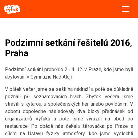
Podzimní setkání řešitelů 2016,
Praha
Podzimní setkání proběhlo 2.–4. 12. v Praze, kde jsme byli
ubytováni v Gymnáziu Nad Alejí.
V pátek večer jsme se sešli na nádraží a poté se důkladně
poznali při seznamovacích hrách. Zbytek večera jsme
strávili s kytarou, u společenských her anebo povídáním. V
sobotu dopoledne následovaly dva bloky přednášek od
organizátorů Výfuku a poté jsme vyrazili na oběd do
restaurace. Po obědě nás čekala šifrovačka po Praze s
cílem na Ústavu fyziky atmosféry, kde jsme vyslechli