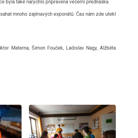
ce byla také narychlo připravena večerní přednáška.
a osahat mnoho zajímavých exponátů. Čas nám zde utekl
Viktor Materna, Šimon Fouček, Ladislav Nagy, Alžběta