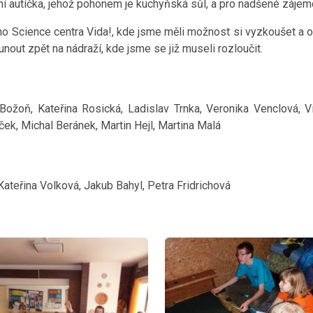
dání autíčka, jehož pohonem je kuchyňská sůl, a pro nadšené zájem
ského Science centra Vida!, kde jsme měli možnost si vyzkoušet 
nout zpět na nádraží, kde jsme se již museli rozloučit.
Božoň, Kateřina Rosická, Ladislav Trnka, Veronika Venclová, 
ek, Michal Beránek, Martin Hejl, Martina Malá
ateřina Volková, Jakub Bahyl, Petra Fridrichová