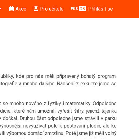
Akce
Pro učitele
Přihlásit se
bliky, kde pro nás měli připravený bohatý program.
 litografie a mnoho dalšího. Nadšení z exkurze jsme se
dět se mnoho nového z fyziky i matematiky. Odpoledne
ie, které nám umožnili vyřešit šifry, jejichž tajenka
 dočkal. Druhou část odpoledne jsme strávili v parku
ýnosnější nevyužívat pole k pěstování plodin, ale ke
ili výbornou domácí zmrzlinu. Poté jsme již měli volný