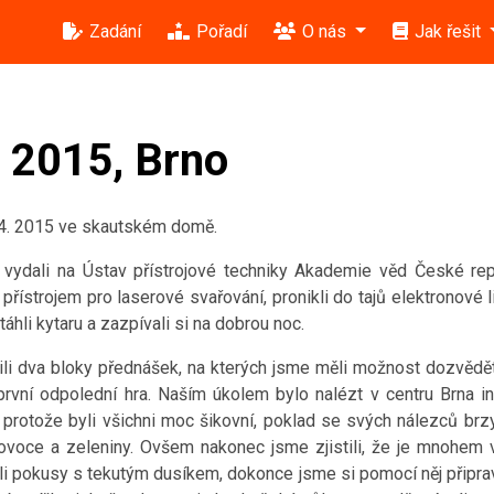
Zadání
Pořadí
O nás
Jak řešit
ů 2015, Brno
. 4. 2015 ve skautském domě.
vydali na Ústav přístrojové techniky Akademie věd České repu
přístrojem pro laserové svařování, pronikli do tajů elektronové
táhli kytaru a zazpívali si na dobrou noc.
vili dva bloky přednášek, na kterých jsme měli možnost dozvě
rvní odpolední hra. Naším úkolem bylo nalézt v centru Brna indic
protože byli všichni moc šikovní, poklad se svých nálezců brzy
ovoce a zeleniny. Ovšem nakonec jsme zjistili, že je mnohem v
ili pokusy s tekutým dusíkem, dokonce jsme si pomocí něj připrav