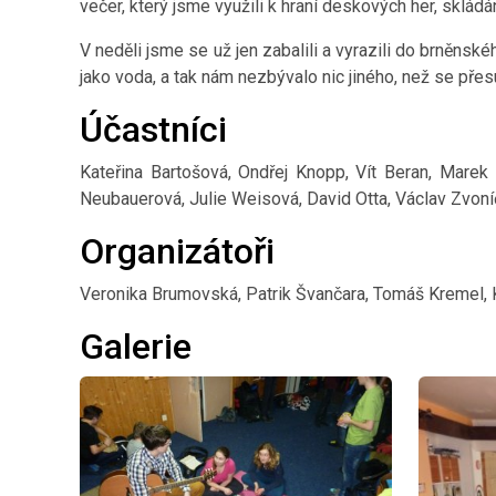
večer, který jsme využili k hraní deskových her, sklá
V neděli jsme se už jen zabalili a vyrazili do brněn
jako voda, a tak nám nezbývalo nic jiného, než se přesu
Účastníci
Kateřina Bartošová, Ondřej Knopp, Vít Beran, Marek 
Neubauerová, Julie Weisová, David Otta, Václav Zvoníč
Organizátoři
Veronika Brumovská, Patrik Švančara, Tomáš Kremel, K
Galerie