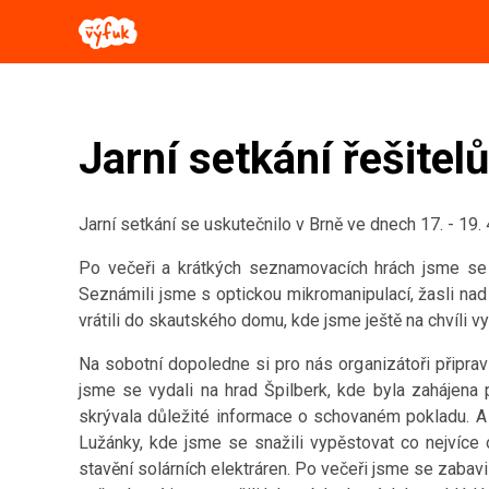
Jarní setkání řešitel
Jarní setkání se uskutečnilo v Brně ve dnech 17. - 19
Po večeři a krátkých seznamovacích hrách jsme se 
Seznámili jsme s optickou mikromanipulací, žasli nad 
vrátili do skautského domu, kde jsme ještě na chvíli vy
Na sobotní dopoledne si pro nás organizátoři připra
jsme se vydali na hrad Špilberk, kde byla zahájena p
skrývala důležité informace o schovaném pokladu. A 
Lužánky, kde jsme se snažili vypěstovat co nejvíce 
stavění solárních elektráren. Po večeři jsme se zabav